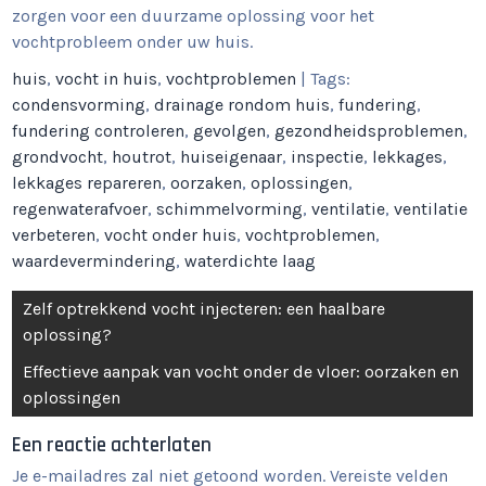
zorgen voor een duurzame oplossing voor het
vochtprobleem onder uw huis.
huis
,
vocht in huis
,
vochtproblemen
| Tags:
condensvorming
,
drainage rondom huis
,
fundering
,
fundering controleren
,
gevolgen
,
gezondheidsproblemen
,
grondvocht
,
houtrot
,
huiseigenaar
,
inspectie
,
lekkages
,
lekkages repareren
,
oorzaken
,
oplossingen
,
regenwaterafvoer
,
schimmelvorming
,
ventilatie
,
ventilatie
verbeteren
,
vocht onder huis
,
vochtproblemen
,
waardevermindering
,
waterdichte laag
Berichtnavigatie
Zelf optrekkend vocht injecteren: een haalbare
oplossing?
Effectieve aanpak van vocht onder de vloer: oorzaken en
oplossingen
Een reactie achterlaten
Je e-mailadres zal niet getoond worden.
Vereiste velden