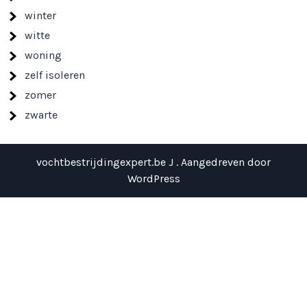
winter
witte
woning
zelf isoleren
zomer
zwarte
vochtbestrijdingexpert.be J . Aangedreven door
WordPress