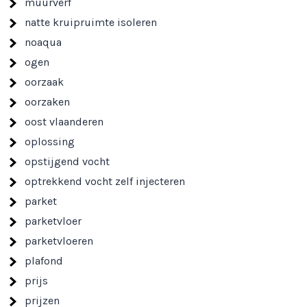
muurverf
natte kruipruimte isoleren
noaqua
ogen
oorzaak
oorzaken
oost vlaanderen
oplossing
opstijgend vocht
optrekkend vocht zelf injecteren
parket
parketvloer
parketvloeren
plafond
prijs
prijzen