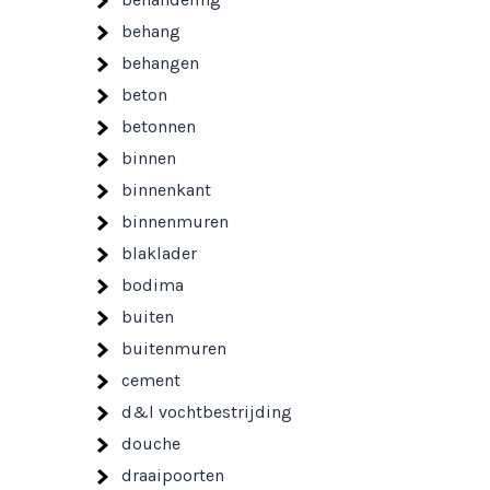
behang
behangen
beton
betonnen
binnen
binnenkant
binnenmuren
blaklader
bodima
buiten
buitenmuren
cement
d&l vochtbestrijding
douche
draaipoorten