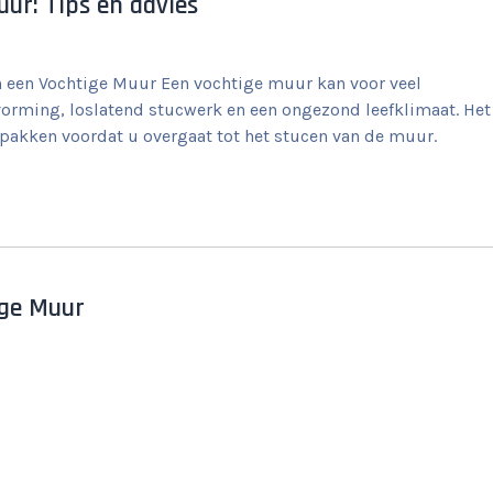
uur: Tips en advies
n een Vochtige Muur Een vochtige muur kan voor veel
rming, loslatend stucwerk en een ongezond leefklimaat. Het
pakken voordat u overgaat tot het stucen van de muur.
ige Muur