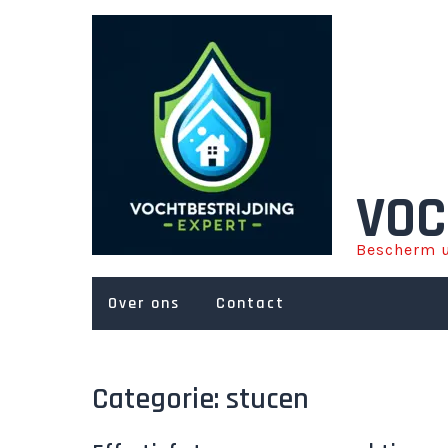
Ga
naar
de
inhoud
VOC
Bescherm u
Over ons
Contact
Categorie:
stucen