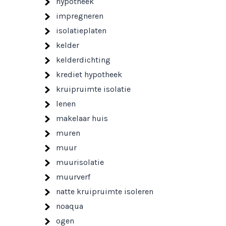
hypotheek
impregneren
isolatieplaten
kelder
kelderdichting
krediet hypotheek
kruipruimte isolatie
lenen
makelaar huis
muren
muur
muurisolatie
muurverf
natte kruipruimte isoleren
noaqua
ogen