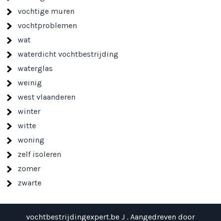
vochtige muren
vochtproblemen
wat
waterdicht vochtbestrijding
waterglas
weinig
west vlaanderen
winter
witte
woning
zelf isoleren
zomer
zwarte
vochtbestrijdingexpert.be J . Aangedreven door