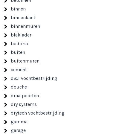
betonnen
binnen
binnenkant
binnenmuren
blaklader
bodima
buiten
buitenmuren
cement
d&l vochtbestrijding
douche
draaipoorten
dry systems
drytech vochtbestrijding
gamma
garage