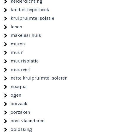
kelderdichting
krediet hypotheek
kruipruimte isolatie
lenen
makelaar huis
muren
muur
muurisolatie
muurverf
natte kruipruimte isoleren
noaqua
ogen
oorzaak
oorzaken
oost vlaanderen
oplossing