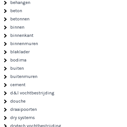
behangen
beton
betonnen
binnen
binnenkant
binnenmuren
blaklader
bodima
buiten
buitenmuren
cement
d&l vochtbestrijding
douche
draaipoorten
dry systems
drytech vochtbestrijding