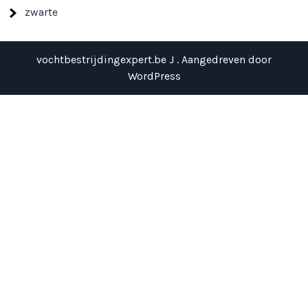
zwarte
vochtbestrijdingexpert.be J . Aangedreven door
WordPress