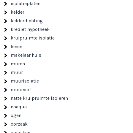
isolatieplaten
kelder
kelderdichting
krediet hypotheek
kruipruimte isolatie
lenen
makelaar huis
muren
muur
muurisolatie
muurverf
natte kruipruimte isoleren
noaqua
ogen
oorzaak
oorzaken