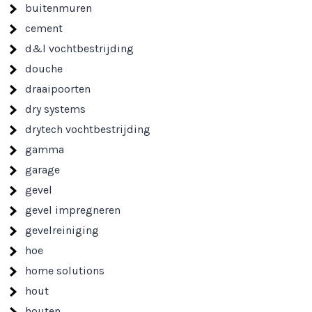
buitenmuren
cement
d&l vochtbestrijding
douche
draaipoorten
dry systems
drytech vochtbestrijding
gamma
garage
gevel
gevel impregneren
gevelreiniging
hoe
home solutions
hout
houten