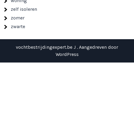
woning
zelf isoleren
zomer
zwarte
vochtbestrijdingexpert.be J . Aangedreven door
WordPress