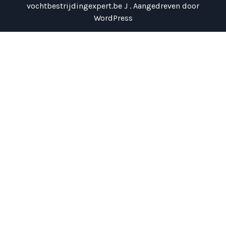
vochtbestrijdingexpert.be J . Aangedreven door
WordPress