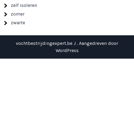
zelf isoleren
zomer
zwarte
vochtbestrijdingexpert.be J . Aangedreven door
WordPress