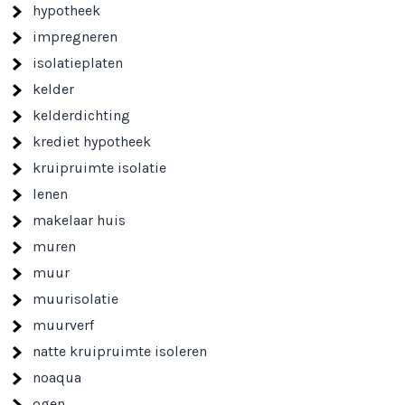
hypotheek
impregneren
isolatieplaten
kelder
kelderdichting
krediet hypotheek
kruipruimte isolatie
lenen
makelaar huis
muren
muur
muurisolatie
muurverf
natte kruipruimte isoleren
noaqua
ogen