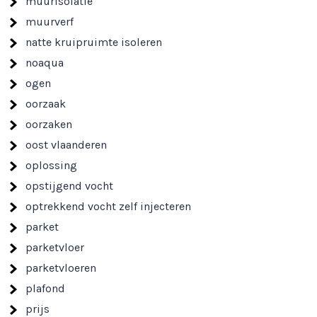
muurisolatie
muurverf
natte kruipruimte isoleren
noaqua
ogen
oorzaak
oorzaken
oost vlaanderen
oplossing
opstijgend vocht
optrekkend vocht zelf injecteren
parket
parketvloer
parketvloeren
plafond
prijs