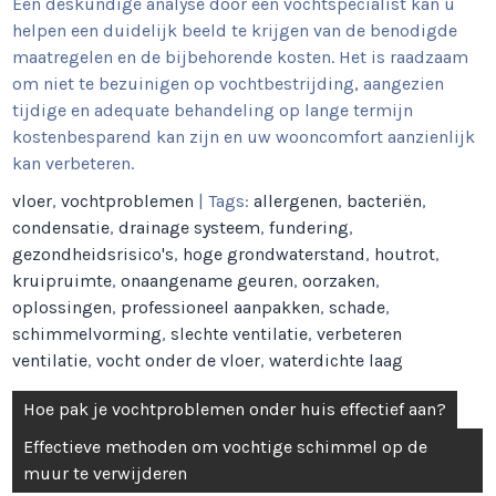
Een deskundige analyse door een vochtspecialist kan u
helpen een duidelijk beeld te krijgen van de benodigde
maatregelen en de bijbehorende kosten. Het is raadzaam
om niet te bezuinigen op vochtbestrijding, aangezien
tijdige en adequate behandeling op lange termijn
kostenbesparend kan zijn en uw wooncomfort aanzienlijk
kan verbeteren.
vloer
,
vochtproblemen
| Tags:
allergenen
,
bacteriën
,
condensatie
,
drainage systeem
,
fundering
,
gezondheidsrisico's
,
hoge grondwaterstand
,
houtrot
,
kruipruimte
,
onaangename geuren
,
oorzaken
,
oplossingen
,
professioneel aanpakken
,
schade
,
schimmelvorming
,
slechte ventilatie
,
verbeteren
ventilatie
,
vocht onder de vloer
,
waterdichte laag
Berichtnavigatie
Hoe pak je vochtproblemen onder huis effectief aan?
Effectieve methoden om vochtige schimmel op de
muur te verwijderen