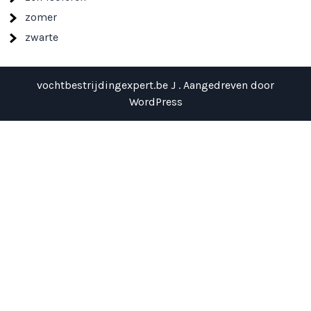
zomer
zwarte
vochtbestrijdingexpert.be J . Aangedreven door
WordPress