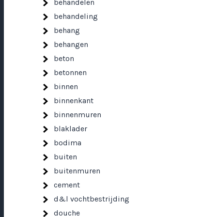
behandelen
behandeling
behang
behangen
beton
betonnen
binnen
binnenkant
binnenmuren
blaklader
bodima
buiten
buitenmuren
cement
d&l vochtbestrijding
douche