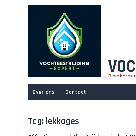
Ga
naar
de
inhoud
VOC
Bescherm u
Over ons
Contact
Tag:
lekkages