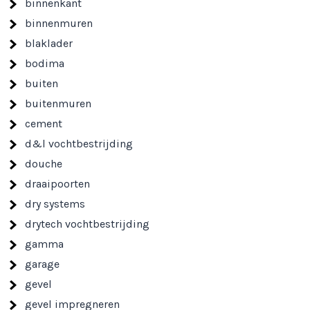
binnenkant
binnenmuren
blaklader
bodima
buiten
buitenmuren
cement
d&l vochtbestrijding
douche
draaipoorten
dry systems
drytech vochtbestrijding
gamma
garage
gevel
gevel impregneren