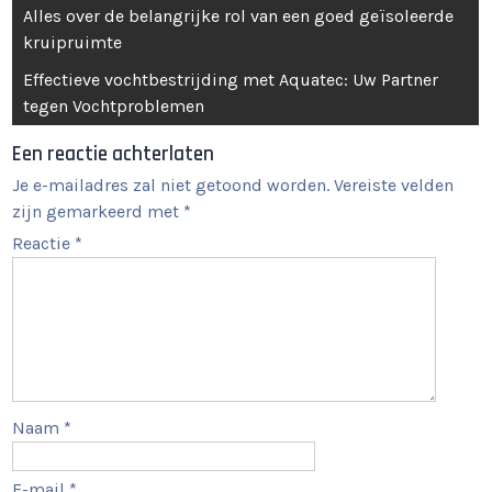
Berichtnavigatie
Alles over de belangrijke rol van een goed geïsoleerde
kruipruimte
Effectieve vochtbestrijding met Aquatec: Uw Partner
tegen Vochtproblemen
Een reactie achterlaten
Je e-mailadres zal niet getoond worden.
Vereiste velden
zijn gemarkeerd met
*
Reactie
*
Naam
*
E-mail
*