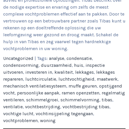
advies en professionele oplossingen. Tibas beschikt over
de nodige expertise en ervaring om zelfs de meest
complexe vochtproblemen effectief aan te pakken. Door te
vertrouwen op een betrouwbare partner zoals Tibas kunt u
rekenen op een doeltreffende oplossing die uw
leefomgeving weer gezond en droog maakt. Schakel de
hulp in van Tibas en zeg vaarwel tegen hardnekkige
vochtproblemen in uw woning.
Uncategorized
| Tags:
analyse
,
condensatie
,
condensvorming
,
duurzaamheid
,
huis
,
inspectie
uitvoeren
,
investeren in
,
kwaliteit
,
lekkages
,
lekkages
repareren
,
luchtcirculatie
,
luchtvochtigheid
,
maatwerk
,
mechanisch ventilatiesysteem
,
muffe geuren
,
opstijgend
vocht
,
persoonlijke aanpak
,
ramen openzetten
,
regelmatig
ventileren
,
schimmelgroei
,
schimmelvorming
,
tibas
,
ventilatie
,
vochtbestrijding
,
vochtbestrijding tibas
,
vochtige lucht
,
vochtinsijpeling tegengaan
,
vochtproblemen
,
woning