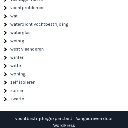
vochtproblemen
wat
waterdicht vochtbestrijding
waterglas
weinig
west vlaanderen
winter
witte
woning
zelf isoleren
zomer
zwarte
vochtbestrijdingexpert.be J . Aangedreven door
WordPress