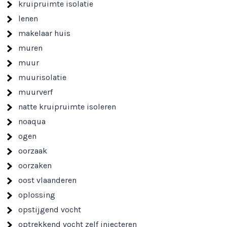
kruipruimte isolatie
lenen
makelaar huis
muren
muur
muurisolatie
muurverf
natte kruipruimte isoleren
noaqua
ogen
oorzaak
oorzaken
oost vlaanderen
oplossing
opstijgend vocht
optrekkend vocht zelf injecteren