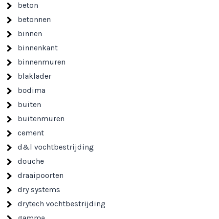
beton
betonnen
binnen
binnenkant
binnenmuren
blaklader
bodima
buiten
buitenmuren
cement
d&l vochtbestrijding
douche
draaipoorten
dry systems
drytech vochtbestrijding
gamma