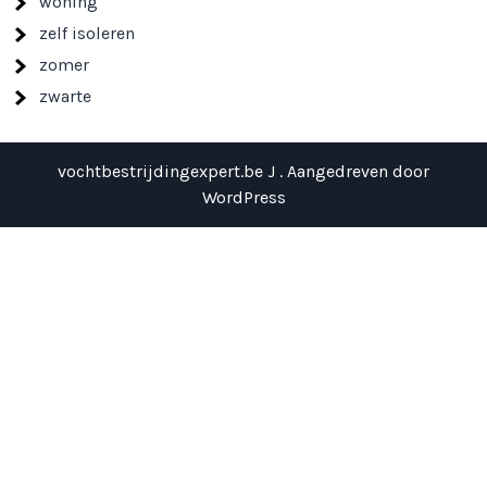
woning
zelf isoleren
zomer
zwarte
vochtbestrijdingexpert.be J . Aangedreven door
WordPress