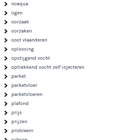
noaqua
ogen
oorzaak
oorzaken
oost vlaanderen
oplossing
opstijgend vocht
optrekkend vocht zelf injecteren
parket
parketvloer
parketvloeren
plafond
prijs
prijzen
probleem
rubson