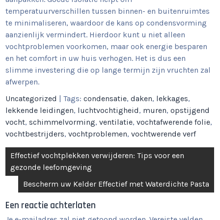
temperatuurverschillen tussen binnen- en buitenruimtes
te minimaliseren, waardoor de kans op condensvorming
aanzienlijk vermindert. Hierdoor kunt u niet alleen
vochtproblemen voorkomen, maar ook energie besparen
en het comfort in uw huis verhogen. Het is dus een
slimme investering die op lange termijn zijn vruchten zal
afwerpen.
Uncategorized
| Tags:
condensatie
,
daken
,
lekkages
,
lekkende leidingen
,
luchtvochtigheid
,
muren
,
opstijgend
vocht
,
schimmelvorming
,
ventilatie
,
vochtafwerende folie
,
vochtbestrijders
,
vochtproblemen
,
vochtwerende verf
Berichtnavigatie
Effectief vochtplekken verwijderen: Tips voor een
gezonde leefomgeving
Bescherm uw Kelder Effectief met Waterdichte Pasta
Een reactie achterlaten
Je e-mailadres zal niet getoond worden.
Vereiste velden