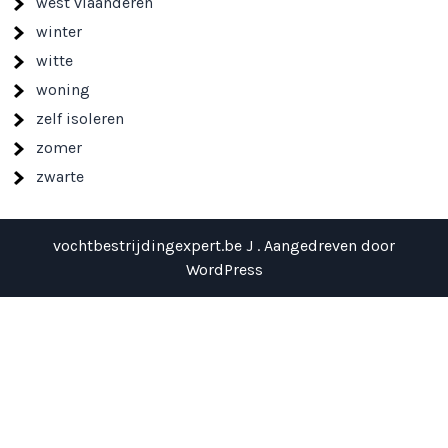
west vlaanderen
winter
witte
woning
zelf isoleren
zomer
zwarte
vochtbestrijdingexpert.be J . Aangedreven door
WordPress