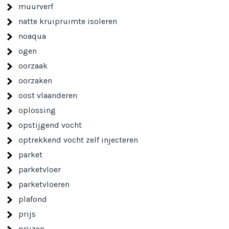
muurverf
natte kruipruimte isoleren
noaqua
ogen
oorzaak
oorzaken
oost vlaanderen
oplossing
opstijgend vocht
optrekkend vocht zelf injecteren
parket
parketvloer
parketvloeren
plafond
prijs
prijzen