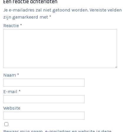
Een reactie achterlaten
Je e-mailadres zal niet getoond worden.
Vereiste velden
zijn gemarkeerd met
*
Reactie
*
Naam
*
E-mail
*
Website
Bewaar mijn naam, e-mailadres en website in deze