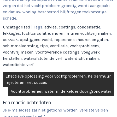
zorgen dat het vochtprobleem grondig wordt aangepakt
en dat uw woning beschermd blijft tegen toekomstige
schade.
Uncategorized
| Tags:
advies
,
coatings
,
condensatie
,
lekkages
,
luchtcirculatie
,
muren
,
muren vochtvrij maken
,
oorzaak
,
opstijgend vocht
,
repareren scheuren en gaten
,
schimmelvorming
,
tips
,
ventilatie
,
vochtprobleem
,
vochtvrij maken
,
vochtwerende coatings
,
voegwerk
herstellen
,
waterafstotende verf
,
waterdicht maken
,
waterdichte verf
Berichtnavigatie
Effectieve oplossing voor vochtproblemen: Keldermuur
injecteren met succes
Vochtproblemen: water in de kelder door grondwater
Een reactie achterlaten
Je e-mailadres zal niet getoond worden.
Vereiste velden
zijn gemarkeerd met
*