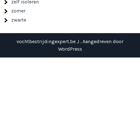
zelf isoleren
zomer
zwarte
vochtbestrijdingexpert.be J . Aangedreven door
WordPress