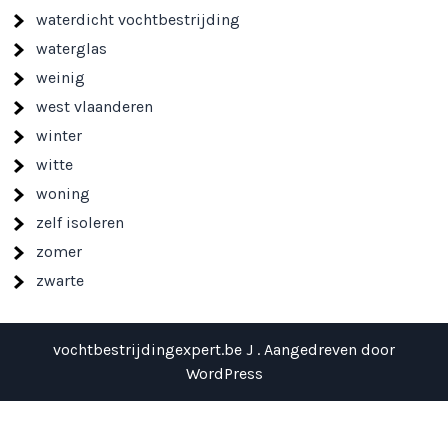
waterdicht vochtbestrijding
waterglas
weinig
west vlaanderen
winter
witte
woning
zelf isoleren
zomer
zwarte
vochtbestrijdingexpert.be J . Aangedreven door
WordPress