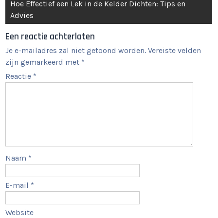
Hoe Effectief een Lek in de Kelder Dichten: Tips en
Advies
Een reactie achterlaten
Je e-mailadres zal niet getoond worden.
Vereiste velden
zijn gemarkeerd met
*
Reactie
*
Naam
*
E-mail
*
Website