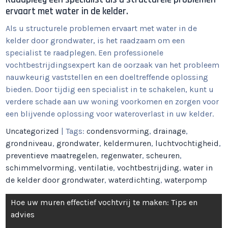
ervaart met water in de kelder.
Als u structurele problemen ervaart met water in de
kelder door grondwater, is het raadzaam om een
specialist te raadplegen. Een professionele
vochtbestrijdingsexpert kan de oorzaak van het probleem
nauwkeurig vaststellen en een doeltreffende oplossing
bieden. Door tijdig een specialist in te schakelen, kunt u
verdere schade aan uw woning voorkomen en zorgen voor
een blijvende oplossing voor wateroverlast in uw kelder.
Uncategorized
| Tags:
condensvorming
,
drainage
,
grondniveau
,
grondwater
,
keldermuren
,
luchtvochtigheid
,
preventieve maatregelen
,
regenwater
,
scheuren
,
schimmelvorming
,
ventilatie
,
vochtbestrijding
,
water in
de kelder door grondwater
,
waterdichting
,
waterpomp
Berichtnavigatie
Hoe uw muren effectief vochtvrij te maken: Tips en
advies