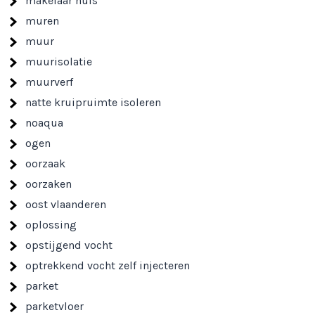
makelaar huis
muren
muur
muurisolatie
muurverf
natte kruipruimte isoleren
noaqua
ogen
oorzaak
oorzaken
oost vlaanderen
oplossing
opstijgend vocht
optrekkend vocht zelf injecteren
parket
parketvloer