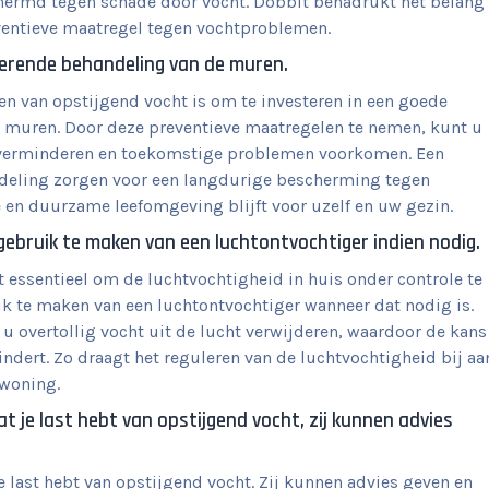
chermd tegen schade door vocht. Dobbit benadrukt het belang
ventieve maatregel tegen vochtproblemen.
werende behandeling van de muren.
en van opstijgend vocht is om te investeren in een goede
 muren. Door deze preventieve maatregelen te nemen, kunt u
g verminderen en toekomstige problemen voorkomen. Een
deling zorgen voor een langdurige bescherming tegen
en duurzame leefomgeving blijft voor uzelf en uw gezin.
 gebruik te maken van een luchtontvochtiger indien nodig.
et essentieel om de luchtvochtigheid in huis onder controle te
k te maken van een luchtontvochtiger wanneer dat nodig is.
u overtollig vocht uit de lucht verwijderen, waardoor de kans
dert. Zo draagt het reguleren van de luchtvochtigheid bij aa
 woning.
t je last hebt van opstijgend vocht, zij kunnen advies
e last hebt van opstijgend vocht. Zij kunnen advies geven en