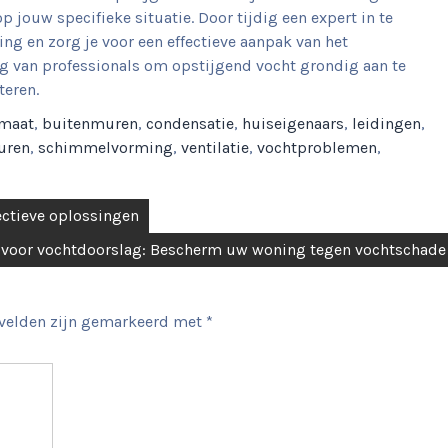
 jouw specifieke situatie. Door tijdig een expert in te
ng en zorg je voor een effectieve aanpak van het
g van professionals om opstijgend vocht grondig aan te
teren.
imaat
,
buitenmuren
,
condensatie
,
huiseigenaars
,
leidingen
,
uren
,
schimmelvorming
,
ventilatie
,
vochtproblemen
,
ectieve oplossingen
n voor vochtdoorslag: Bescherm uw woning tegen vochtschade
 velden zijn gemarkeerd met
*