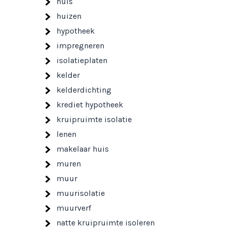
huis
huizen
hypotheek
impregneren
isolatieplaten
kelder
kelderdichting
krediet hypotheek
kruipruimte isolatie
lenen
makelaar huis
muren
muur
muurisolatie
muurverf
natte kruipruimte isoleren