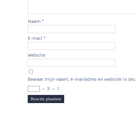
Naam
*
E-mail
*
Website
Bewaar mijn naam, e-mailadres en website in dez
−
3
=
1