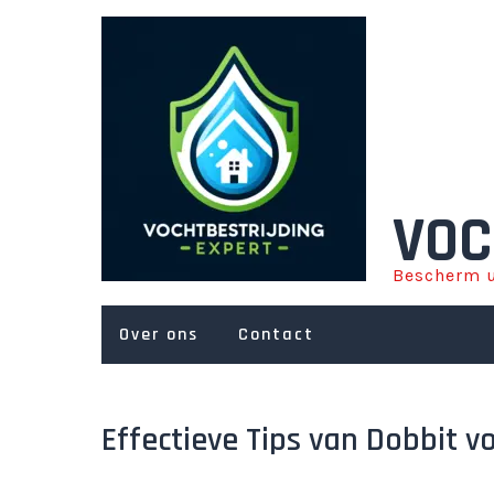
Ga
naar
de
inhoud
VOC
Bescherm u
Over ons
Contact
Effectieve Tips van Dobbit v