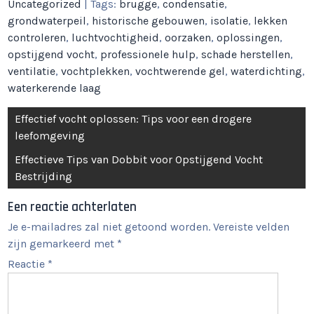
Uncategorized
| Tags:
brugge
,
condensatie
,
grondwaterpeil
,
historische gebouwen
,
isolatie
,
lekken
controleren
,
luchtvochtigheid
,
oorzaken
,
oplossingen
,
opstijgend vocht
,
professionele hulp
,
schade herstellen
,
ventilatie
,
vochtplekken
,
vochtwerende gel
,
waterdichting
,
waterkerende laag
Berichtnavigatie
Effectief vocht oplossen: Tips voor een drogere
leefomgeving
Effectieve Tips van Dobbit voor Opstijgend Vocht
Bestrijding
Een reactie achterlaten
Je e-mailadres zal niet getoond worden.
Vereiste velden
zijn gemarkeerd met
*
Reactie
*