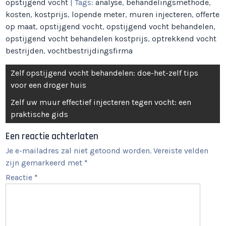
opstijgend vocht
| Tags:
analyse
,
behandelingsmethode
,
kosten
,
kostprijs
,
lopende meter
,
muren injecteren
,
offerte
op maat
,
opstijgend vocht
,
opstijgend vocht behandelen
,
opstijgend vocht behandelen kostprijs
,
optrekkend vocht
bestrijden
,
vochtbestrijdingsfirma
Berichtnavigatie
Zelf opstijgend vocht behandelen: doe-het-zelf tips
voor een droger huis
Zelf uw muur effectief injecteren tegen vocht: een
praktische gids
Een reactie achterlaten
Je e-mailadres zal niet getoond worden.
Vereiste velden
zijn gemarkeerd met
*
Reactie
*