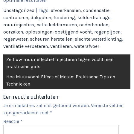
optimale resultaten.
Uncategorized
| Tags:
afvoerkanalen
,
condensatie
,
controleren
,
dakgoten
,
fundering
,
kelderdrainage
,
muurinjecties
,
natte keldermuren
,
onderhouden
,
oorzaken
,
oplossingen
,
opstijgend vocht
,
regenpijpen
,
regenwater
,
scheuren herstellen
,
slechte waterdichting
,
ventilatie verbeteren
,
ventileren
,
waterafvoer
Berichtnavigatie
Zelf uw muur effectief injecteren tegen vocht: een
praktische gids
Hoe Muurvocht Effectief Meten: Praktische Tips en
Technieken
Een reactie achterlaten
Je e-mailadres zal niet getoond worden.
Vereiste velden
zijn gemarkeerd met
*
Reactie
*