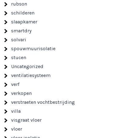
rubson
schilderen
slaapkamer
smartdry
solvari
spouwmuurisolatie
stucen
Uncategorized
ventilatiesysteem
verf
verkopen
verstraeten vochtbestrijding
villa
visgraat vloer
vloer
vloer isolatie