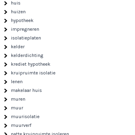
huis
huizen
hypotheek
impregneren
isolatieplaten
kelder
kelderdichting
krediet hypotheek
kruipruimte isolatie
lenen
makelaar huis
muren
muur
muurisolatie
muurverf
natte kruipruimte isoleren