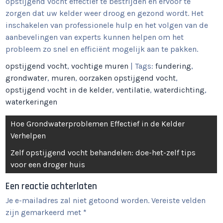
opstijgend vocht effectief te bestrijden en ervoor te
zorgen dat uw kelder weer droog en gezond wordt. Het
inschakelen van professionele hulp en het volgen van de
aanbevelingen van experts kunnen helpen om het
probleem zo snel en efficiënt mogelijk aan te pakken.
opstijgend vocht
,
vochtige muren
| Tags:
fundering
,
grondwater
,
muren
,
oorzaken opstijgend vocht
,
opstijgend vocht in de kelder
,
ventilatie
,
waterdichting
,
waterkeringen
Berichtnavigatie
Hoe Grondwaterproblemen Effectief in de Kelder
Verhelpen
Zelf opstijgend vocht behandelen: doe-het-zelf tips
voor een droger huis
Een reactie achterlaten
Je e-mailadres zal niet getoond worden.
Vereiste velden
zijn gemarkeerd met
*