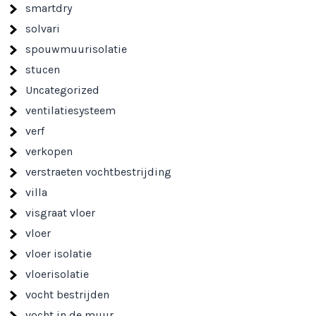
smartdry
solvari
spouwmuurisolatie
stucen
Uncategorized
ventilatiesysteem
verf
verkopen
verstraeten vochtbestrijding
villa
visgraat vloer
vloer
vloer isolatie
vloerisolatie
vocht bestrijden
vocht in de muur