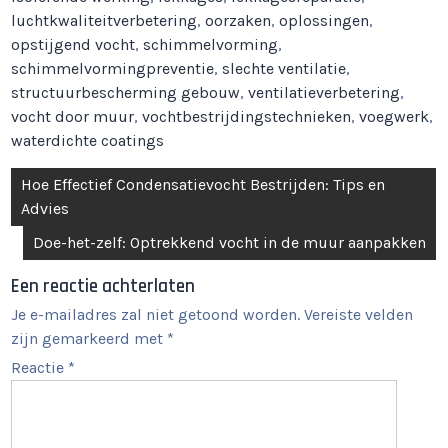
luchtkwaliteitverbetering
,
oorzaken
,
oplossingen
,
opstijgend vocht
,
schimmelvorming
,
schimmelvormingpreventie
,
slechte ventilatie
,
structuurbescherming gebouw
,
ventilatieverbetering
,
vocht door muur
,
vochtbestrijdingstechnieken
,
voegwerk
,
waterdichte coatings
Berichtnavigatie
Hoe Effectief Condensatievocht Bestrijden: Tips en
Advies
Doe-het-zelf: Optrekkend vocht in de muur aanpakken
Een reactie achterlaten
Je e-mailadres zal niet getoond worden.
Vereiste velden
zijn gemarkeerd met
*
Reactie
*