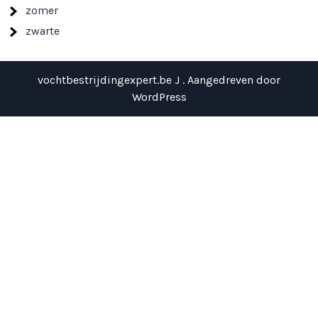
zomer
zwarte
vochtbestrijdingexpert.be J . Aangedreven door
WordPress