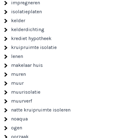
impregneren
isolatieplaten
kelder
kelderdichting
krediet hypotheek
kruipruimte isolatie
lenen
makelaar huis
muren
muur
muurisolatie
muurverf
natte kruipruimte isoleren
noaqua
ogen
oorzaak