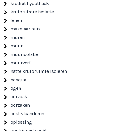
krediet hypotheek
kruipruimte isolatie
lenen
makelaar huis
muren
muur
muurisolatie
muurverf
natte kruipruimte isoleren
noaqua
ogen
oorzaak
oorzaken
oost vlaanderen
oplossing
opstijgend vocht