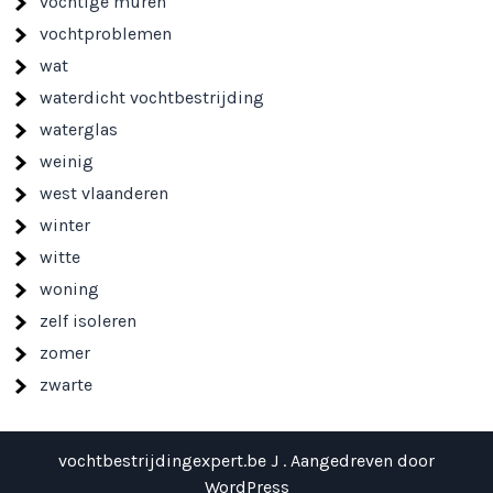
vochtige muren
vochtproblemen
wat
waterdicht vochtbestrijding
waterglas
weinig
west vlaanderen
winter
witte
woning
zelf isoleren
zomer
zwarte
vochtbestrijdingexpert.be J . Aangedreven door
WordPress