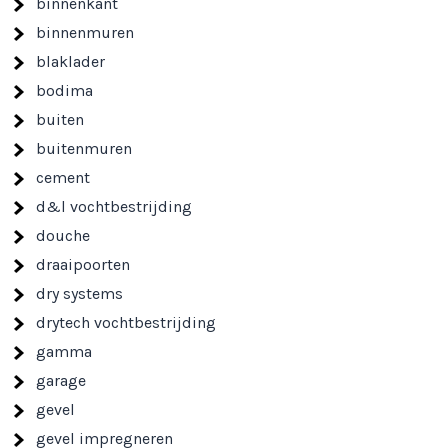
binnenkant
binnenmuren
blaklader
bodima
buiten
buitenmuren
cement
d&l vochtbestrijding
douche
draaipoorten
dry systems
drytech vochtbestrijding
gamma
garage
gevel
gevel impregneren