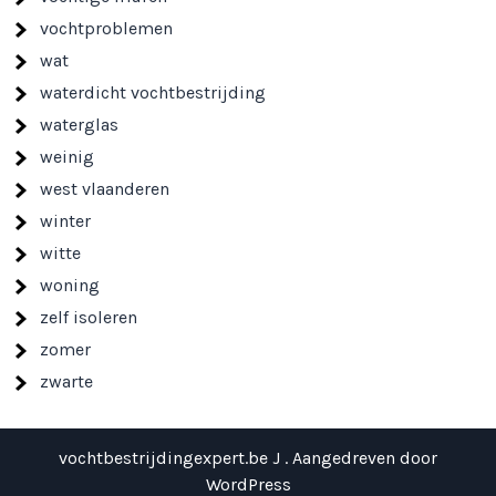
vochtproblemen
wat
waterdicht vochtbestrijding
waterglas
weinig
west vlaanderen
winter
witte
woning
zelf isoleren
zomer
zwarte
vochtbestrijdingexpert.be J . Aangedreven door
WordPress