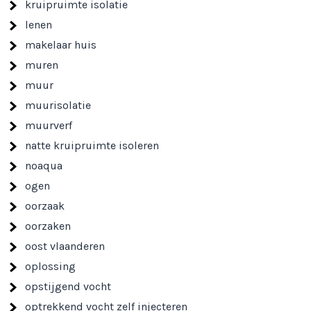
kruipruimte isolatie
lenen
makelaar huis
muren
muur
muurisolatie
muurverf
natte kruipruimte isoleren
noaqua
ogen
oorzaak
oorzaken
oost vlaanderen
oplossing
opstijgend vocht
optrekkend vocht zelf injecteren