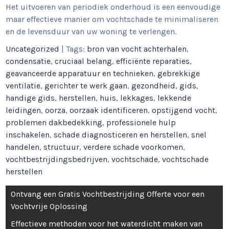
Het uitvoeren van periodiek onderhoud is een eenvoudige
maar effectieve manier om vochtschade te minimaliseren
en de levensduur van uw woning te verlengen.
Uncategorized
| Tags:
bron van vocht achterhalen
,
condensatie
,
cruciaal belang
,
efficiënte reparaties
,
geavanceerde apparatuur en technieken
,
gebrekkige
ventilatie
,
gerichter te werk gaan
,
gezondheid
,
gids
,
handige gids
,
herstellen
,
huis
,
lekkages
,
lekkende
leidingen
,
oorza
,
oorzaak identificeren
,
opstijgend vocht
,
problemen dakbedekking
,
professionele hulp
inschakelen
,
schade diagnosticeren en herstellen
,
snel
handelen
,
structuur
,
verdere schade voorkomen
,
vochtbestrijdingsbedrijven
,
vochtschade
,
vochtschade
herstellen
Berichtnavigatie
Ontvang een Gratis Vochtbestrijding Offerte voor een
Vochtvrije Oplossing
Effectieve methoden voor het waterdicht maken van