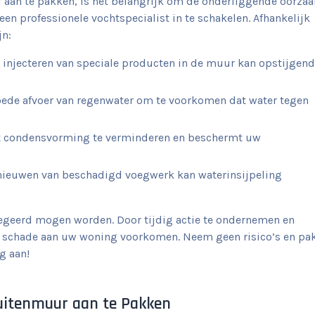
 aan te pakken, is het belangrijk om de onderliggende oorzaa
een professionele vochtspecialist in te schakelen. Afhankelijk
jn:
 injecteren van speciale producten in de muur kan opstijgend
ede afvoer van regenwater om te voorkomen dat water tegen
pt condensvorming te verminderen en beschermt uw
rnieuwen van beschadigd voegwerk kan waterinsijpeling
negeerd mogen worden. Door tijdig actie te ondernemen en
re schade aan uw woning voorkomen. Neem geen risico’s en pa
g aan!
Buitenmuur aan te Pakken