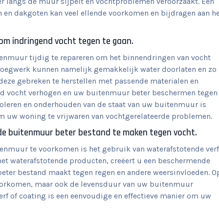
r langs de muur sijpelt en vochtproblemen veroorzaakt. Een
 en dakgoten kan veel ellende voorkomen en bijdragen aan h
m indringend vocht tegen te gaan.
enmuur tijdig te repareren om het binnendringen van vocht
 voegwerk kunnen namelijk gemakkelijk water doorlaten en zo
deze gebreken te herstellen met passende materialen en
end vocht verhogen en uw buitenmuur beter beschermen tegen
oleren en onderhouden van de staat van uw buitenmuur is
m uw woning te vrijwaren van vochtgerelateerde problemen.
de buitenmuur beter bestand te maken tegen vocht.
enmuur te voorkomen is het gebruik van waterafstotende verf
et waterafstotende producten, creëert u een beschermende
beter bestand maakt tegen regen en andere weersinvloeden. O
voorkomen, maar ook de levensduur van uw buitenmuur
erf of coating is een eenvoudige en effectieve manier om uw