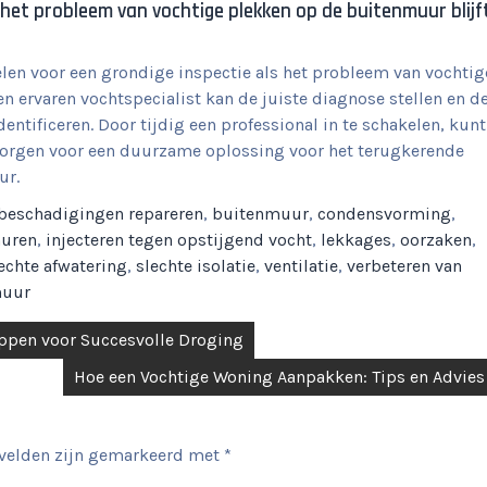
 het probleem van vochtige plekken op de buitenmuur blijf
elen voor een grondige inspectie als het probleem van vochtig
n ervaren vochtspecialist kan de juiste diagnose stellen en d
tificeren. Door tijdig een professional in te schakelen, kunt
orgen voor een duurzame oplossing voor het terugkerende
ur.
beschadigingen repareren
,
buitenmuur
,
condensvorming
,
muren
,
injecteren tegen opstijgend vocht
,
lekkages
,
oorzaken
,
echte afwatering
,
slechte isolatie
,
ventilatie
,
verbeteren van
muur
appen voor Succesvolle Droging
Hoe een Vochtige Woning Aanpakken: Tips en Advies
 velden zijn gemarkeerd met
*