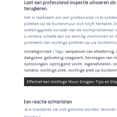
Laat een professional inspectie uitvoeren als
terugkeren.
Het is raadzaam om een professional in te schak
plekken op de buitenmuur zich blijft herhalen. Ee
onderliggende oorzaak van de vochtproblemen iden
u verdere schade aan uw woning voorkomen en z
probleem van vochtige plekken op uw buitenmu
Uncategorized
| Tags:
aanpassen van afwatering
,
dakgoten
,
gebrekkig voegwerk
,
hervoegen van 
oplossingen
,
opstijgend vocht
,
regenafvoeren
,
sl
isolatie
,
vochtige plek
,
vochtige plek op buiten
Berichtnavigatie
Effectief een Vochtige Muur Drogen: Tips en St
Een reactie achterlaten
Je e-mailadres zal niet getoond worden.
Vereiste
Reactie
*