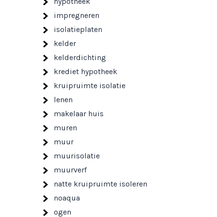
hypotheek
impregneren
isolatieplaten
kelder
kelderdichting
krediet hypotheek
kruipruimte isolatie
lenen
makelaar huis
muren
muur
muurisolatie
muurverf
natte kruipruimte isoleren
noaqua
ogen