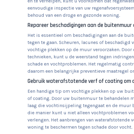
en te verhelpen, kunt u voorkomen dat regenwate
eenvoudige inspectie van uw regenafvoersysteem
behoud van een droge en gezonde woning.
Repareer beschadigingen aan de buitenmuur o
Het is essentieel om beschadigingen aan de buit
tegen te gaan. Scheuren, lacunes of beschadigd
vochtige plekken op de muur veroorzaken. Door 
technieken, kunt u de weerstand tegen indring
schade en vochtproblemen. Het regelmatig contr
daarom een belangrijke preventieve maatregel o
Gebruik waterafstotende verf of coating om 
Een handige tip om vochtige plekken op uw buit
of coating. Door uw buitenmuur te behandelen m
laag die vochtinsijpeling tegengaat en de muur 
die manier kunt u niet alleen vochtproblemen 
verlengen. Het aanbrengen van waterafstotende v
woning te beschermen tegen schade door vocht.