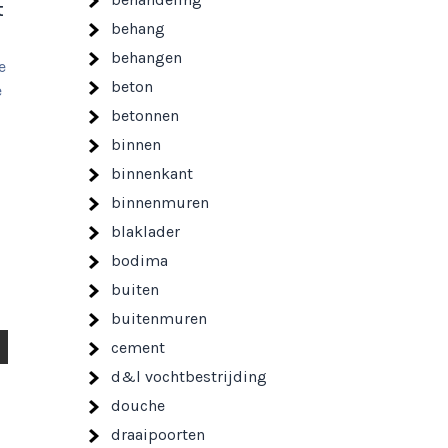
t
behang
behangen
e
beton
e
betonnen
binnen
binnenkant
binnenmuren
blaklader
bodima
buiten
buitenmuren
cement
d&l vochtbestrijding
douche
draaipoorten