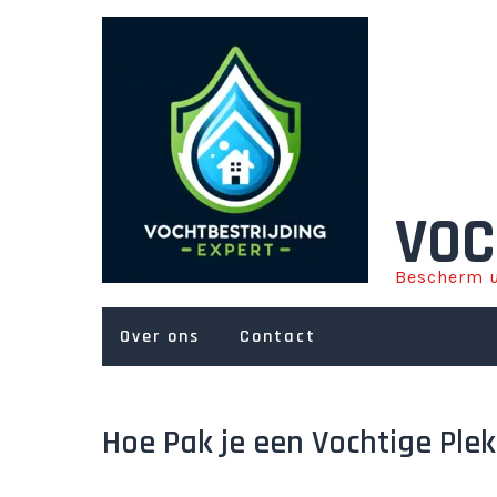
Ga
naar
de
inhoud
VOC
Bescherm u
Over ons
Contact
Hoe Pak je een Vochtige Ple