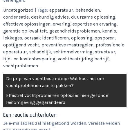
verlengen.
Uncategorized
| Tags:
apparatuur
,
behandelen
,
condensatie
,
deskundig advies
,
duurzame oplossing
,
effectieve oplossingen
,
ervaring
,
expertise en ervaring
,
garantie op kwaliteit
,
gezondheidsproblemen
,
kennis
,
lekkages
,
oorzaak identificeren
,
oplossing
,
opsporen
,
opstijgend vocht
,
preventieve maatregelen
,
professionele
apparatuur
,
schadelijk
,
schimmelvorming
,
structuur
,
tijd- en kostenbesparing
,
vochtbestrijding bedrijf
,
vochtproblemen
Berichtnavigatie
De prijs van vochtbestrijding: Wat kost het om
vochtproblemen aan te pakken?
Effectief vochtproblemen oplossen: een gezonde
leefomgeving gegarandeerd
Een reactie achterlaten
Je e-mailadres zal niet getoond worden.
Vereiste velden