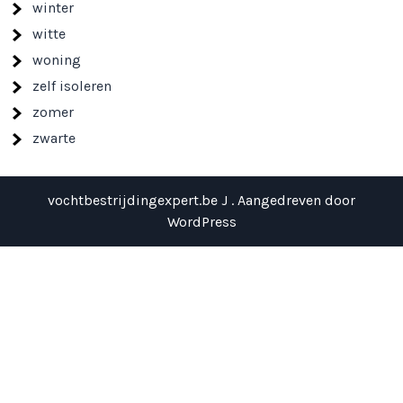
winter
witte
woning
zelf isoleren
zomer
zwarte
vochtbestrijdingexpert.be J . Aangedreven door
WordPress