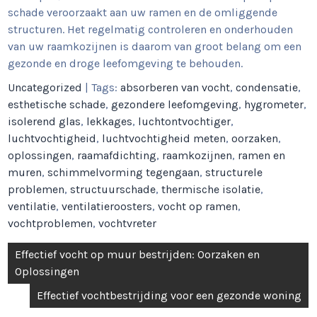
schade veroorzaakt aan uw ramen en de omliggende
structuren. Het regelmatig controleren en onderhouden
van uw raamkozijnen is daarom van groot belang om een
gezonde en droge leefomgeving te behouden.
Uncategorized
| Tags:
absorberen van vocht
,
condensatie
,
esthetische schade
,
gezondere leefomgeving
,
hygrometer
,
isolerend glas
,
lekkages
,
luchtontvochtiger
,
luchtvochtigheid
,
luchtvochtigheid meten
,
oorzaken
,
oplossingen
,
raamafdichting
,
raamkozijnen
,
ramen en
muren
,
schimmelvorming tegengaan
,
structurele
problemen
,
structuurschade
,
thermische isolatie
,
ventilatie
,
ventilatieroosters
,
vocht op ramen
,
vochtproblemen
,
vochtvreter
Berichtnavigatie
Effectief vocht op muur bestrijden: Oorzaken en
Oplossingen
Effectief vochtbestrijding voor een gezonde woning