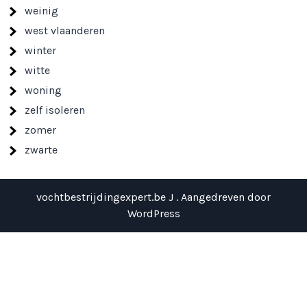
weinig
west vlaanderen
winter
witte
woning
zelf isoleren
zomer
zwarte
vochtbestrijdingexpert.be J . Aangedreven door
WordPress