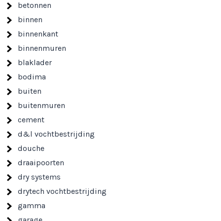
betonnen
binnen
binnenkant
binnenmuren
blaklader
bodima
buiten
buitenmuren
cement
d&l vochtbestrijding
douche
draaipoorten
dry systems
drytech vochtbestrijding
gamma
garage