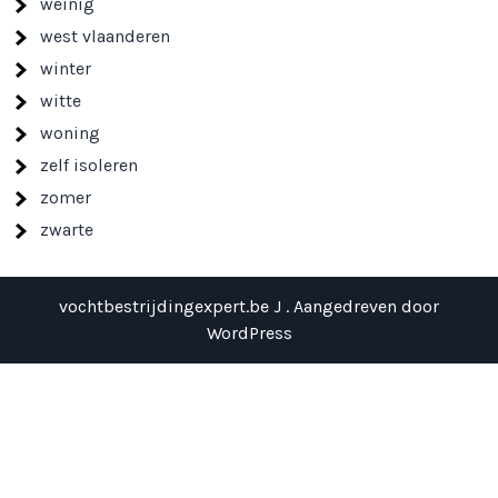
weinig
west vlaanderen
winter
witte
woning
zelf isoleren
zomer
zwarte
vochtbestrijdingexpert.be J . Aangedreven door
WordPress