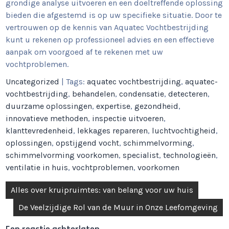
grondige analyse uitvoeren en een doeltreffende oplossing
bieden die afgestemd is op uw specifieke situatie. Door te
vertrouwen op de kennis van Aquatec Vochtbestrijding
kunt u rekenen op professioneel advies en een effectieve
aanpak om voorgoed af te rekenen met uw
vochtproblemen.
Uncategorized
| Tags:
aquatec vochtbestrijding
,
aquatec-
vochtbestrijding
,
behandelen
,
condensatie
,
detecteren
,
duurzame oplossingen
,
expertise
,
gezondheid
,
innovatieve methoden
,
inspectie uitvoeren
,
klanttevredenheid
,
lekkages repareren
,
luchtvochtigheid
,
oplossingen
,
opstijgend vocht
,
schimmelvorming
,
schimmelvorming voorkomen
,
specialist
,
technologieën
,
ventilatie in huis
,
vochtproblemen
,
voorkomen
Berichtnavigatie
Alles over kruipruimtes: van belang voor uw huis
De Veelzijdige Rol van de Muur in Onze Leefomgeving