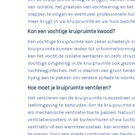
van isolatie, het plaatsen van vochtwering en h
stappen te volgen en eventueel professionele hul
meer krijgt in uw kruipruimte en uw huis besche
Kan een vochtige kruipruimte kwaad?
Een vochtige kruipruimte kan zeker schadelijk z
kruipruimte kunnen leiden tot schimmelvorming,
kan het vocht de isolatie aantasten en zelfs str
vochtige omgeving in de kruipruimte ook gezond
luchtweginfecties. Het is daarom van groot bel
tijdig aan te pakken om verdere schade te voork
Hoe moet je kruipruimte ventileren?
Het ventileren van de kruipruimte is essentiee
leefomgeving te behouden. Om de kruipruimte effe
als mechanische ventilatie toe te passen. Natuur
ventilatieroosters in de buitenmuren of via lucht
ventilator of een warmtewisselaar, kan worden in
te voeren. Door een goede combinatie van beide 