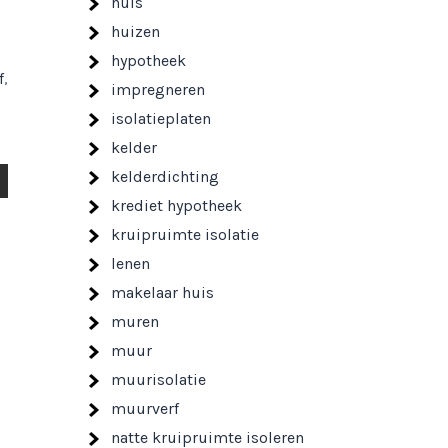
huis
huizen
hypotheek
f
,
impregneren
isolatieplaten
kelder
kelderdichting
krediet hypotheek
kruipruimte isolatie
lenen
makelaar huis
muren
muur
muurisolatie
muurverf
natte kruipruimte isoleren