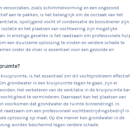
en veroorzaken, zoals schimmelvorming en een ongezond
ctief aan te pakken, is het belangrijk om de oorzaak van het
entilatie, opstijgend vocht of condensatie de boosdoener zijn.
 isolatie en het plaatsen van vochtwering zijn mogelijke
an. In ernstige gevallen is het raadzaam om professionele hul
f om een duurzame oplossing te vinden en verdere schade te
men onder de vloer is essentieel voor een gezonde en
ipruimte?
kruipruimte, is het essentieel om dit vochtprobleem effectief
m grondwater in een kruipruimte tegen te gaan, zijn er
rden. Het verbeteren van de ventilatie in de kruipruimte ka
tvochtigheid te verminderen. Daarnaast kan het plaatsen van
n voorkomen dat grondwater de ruimte binnendringt. In
t raadzaam om een professioneel vochtbestrijdingsbedrijf in
nde oplossing op maat. Op die manier kan grondwater in de
woning worden beschermd tegen verdere schade.