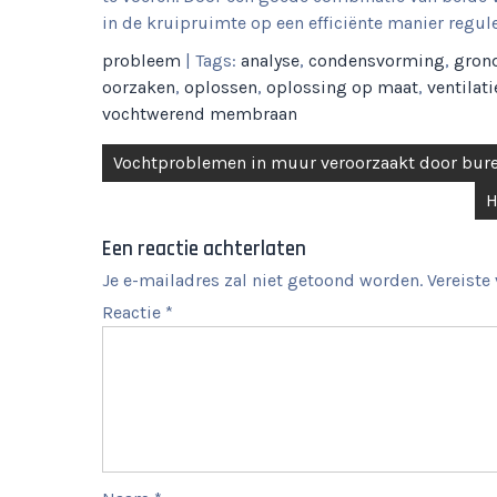
in de kruipruimte op een efficiënte manier reg
probleem
| Tags:
analyse
,
condensvorming
,
gron
oorzaken
,
oplossen
,
oplossing op maat
,
ventilati
vochtwerend membraan
Berichtnavigatie
Vochtproblemen in muur veroorzaakt door bure
H
Een reactie achterlaten
Je e-mailadres zal niet getoond worden.
Vereiste
Reactie
*