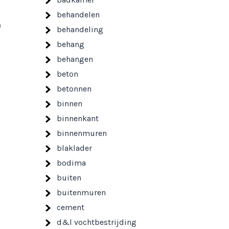
behandelen
n
behandeling
behang
behangen
beton
betonnen
binnen
binnenkant
binnenmuren
blaklader
bodima
buiten
buitenmuren
cement
d&l vochtbestrijding