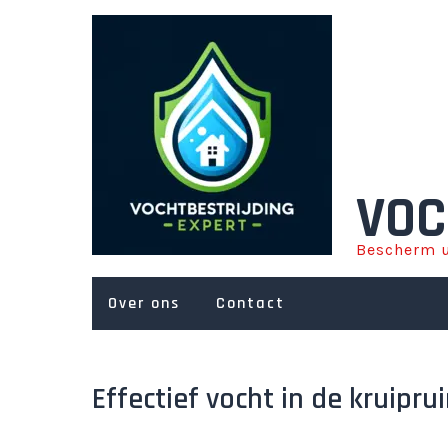
Ga
naar
de
inhoud
VOC
Bescherm u
Over ons
Contact
Effectief vocht in de kruipru