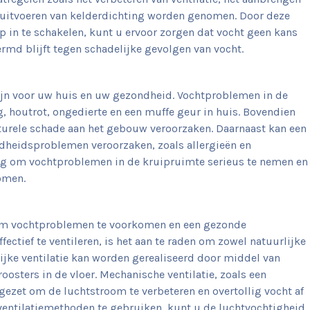
et uitvoeren van kelderdichting worden genomen. Door deze
p in te schakelen, kunt u ervoor zorgen dat vocht geen kans
rmd blijft tegen schadelijke gevolgen van vocht.
ijn voor uw huis en uw gezondheid. Vochtproblemen in de
 houtrot, ongedierte en een muffe geur in huis. Bovendien
ucturele schade aan het gebouw veroorzaken. Daarnaast kan een
heidsproblemen veroorzaken, zoals allergieën en
ang om vochtproblemen in de kruipruimte serieus te nemen en
omen.
l om vochtproblemen te voorkomen en een gezonde
ctief te ventileren, is het aan te raden om zowel natuurlijke
lijke ventilatie kan worden gerealiseerd door middel van
roosters in de vloer. Mechanische ventilatie, zoals een
gezet om de luchtstroom te verbeteren en overtollig vocht af
ventilatiemethoden te gebruiken, kunt u de luchtvochtigheid