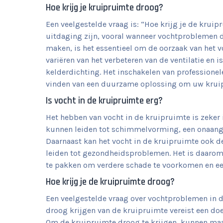
Hoe krijg je kruipruimte droog?
Een veelgestelde vraag is: “Hoe krijg je de krui
uitdaging zijn, vooral wanneer vochtproblemen d
maken, is het essentieel om de oorzaak van het v
variëren van het verbeteren van de ventilatie en i
kelderdichting. Het inschakelen van professionel
vinden van een duurzame oplossing om uw kruipr
Is vocht in de kruipruimte erg?
Het hebben van vocht in de kruipruimte is zeker
kunnen leiden tot schimmelvorming, een onaange
Daarnaast kan het vocht in de kruipruimte ook de
leiden tot gezondheidsproblemen. Het is daarom
te pakken om verdere schade te voorkomen en e
Hoe krijg je de kruipruimte droog?
Een veelgestelde vraag over vochtproblemen in d
droog krijgen van de kruipruimte vereist een doe
Om de kruipruimte droog te krijgen, kunnen maat