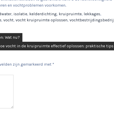
uleren en vochtproblemen voorkomen.
dwater
,
isolatie
,
kelderdichting
,
kruipruimte
,
lekkages
,
e
,
vocht
,
vocht kruipruimte oplossen
,
vochtbestrijdingsbedrij
n: Wat nu?
oe vocht in de kruipruimte effectief oplossen: praktische tips
 velden zijn gemarkeerd met
*