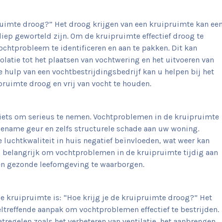
pruimte droog?” Het droog krijgen van een kruipruimte kan ee
iep geworteld zijn. Om de kruipruimte effectief droog te
ochtprobleem te identificeren en aan te pakken. Dit kan
solatie tot het plaatsen van vochtwering en het uitvoeren van
e hulp van een vochtbestrijdingsbedrijf kan u helpen bij het
uimte droog en vrij van vocht te houden.
 iets om serieus te nemen. Vochtproblemen in de kruipruimte
name geur en zelfs structurele schade aan uw woning.
 luchtkwaliteit in huis negatief beïnvloeden, wat weer kan
 belangrijk om vochtproblemen in de kruipruimte tijdig aan
en gezonde leefomgeving te waarborgen.
e kruipruimte is: “Hoe krijg je de kruipruimte droog?” Het
ltreffende aanpak om vochtproblemen effectief te bestrijden.
regelen zoals het verbeteren van ventilatie, het aanbrengen