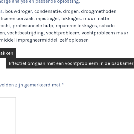
ndige analyse en passende oplossing.
gs:
bouwdroger
,
condensatie
,
drogen
,
droogmethoden
,
ificeren oorzaak
,
injectiegel
,
lekkages
,
muur
,
natte
vocht
,
professionele hulp
,
repareren lekkages
,
schade
ren
,
vochtbestrijding
,
vochtprobleem
,
vochtprobleem muur
 middel impregneermiddel
,
zelf oplossen
pakken
Effectief omgaan met een vochtprobleem in de badkamer
 velden zijn gemarkeerd met
*