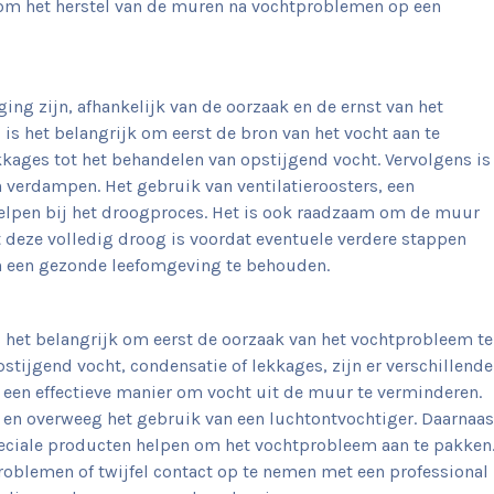
om het herstel van de muren na vochtproblemen op een
ng zijn, afhankelijk van de oorzaak en de ernst van het
is het belangrijk om eerst de bron van het vocht aan te
ekkages tot het behandelen van opstijgend vocht. Vervolgens is
n verdampen. Het gebruik van ventilatieroosters, een
helpen bij het droogproces. Het is ook raadzaam om de muur
t deze volledig droog is voordat eventuele verdere stappen
een gezonde leefomgeving te behouden.
is het belangrijk om eerst de oorzaak van het vochtprobleem te
pstijgend vocht, condensatie of lekkages, zijn er verschillende
k een effectieve manier om vocht uit de muur te verminderen.
e en overweeg het gebruik van een luchtontvochtiger. Daarnaas
eciale producten helpen om het vochtprobleem aan te pakken
problemen of twijfel contact op te nemen met een professional