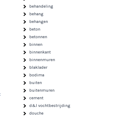
behandeling
behang
behangen
beton
betonnen
binnen
binnenkant
binnenmuren
blaklader
bodima
buiten
buitenmuren
t
cement
d&l vochtbestrijding
douche