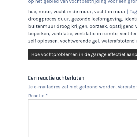
op het gebied van vochtbestrijding voor een gro
hoe
,
muur
,
vocht in de muur
,
vocht in muur
| Ta
droogproces duur
,
gezonde leefomgeving
,
ident
buitenmuur droog krijgen
,
oorzaak
,
opstijgend 
beperken
,
ventilatie
,
ventilatie in ruimte
,
ventile
zelf oplossen
,
vochtwerende gel
,
waterafstotend
Berichtnavigatie
Hoe vochtproblemen in de garage effectief aan
Een reactie achterlaten
Je e-mailadres zal niet getoond worden.
Vereiste
Reactie
*