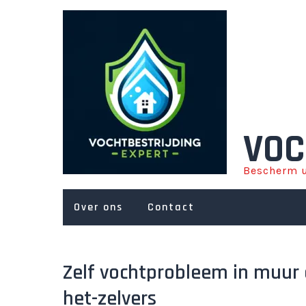
Ga
naar
de
inhoud
VOC
Bescherm u
Over ons
Contact
Zelf vochtprobleem in muur 
het-zelvers