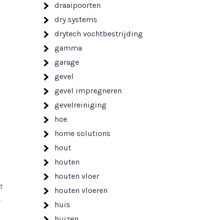
draaipoorten
dry systems
drytech vochtbestrijding
gamma
garage
gevel
gevel impregneren
gevelreiniging
hoe
home solutions
hout
houten
houten vloer
t
houten vloeren
.
huis
huizen