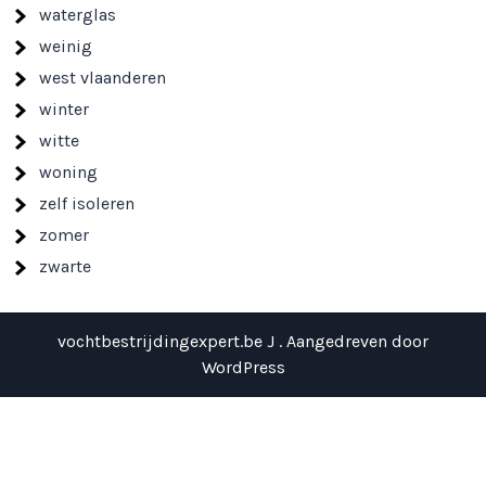
waterglas
weinig
west vlaanderen
winter
witte
woning
zelf isoleren
zomer
zwarte
vochtbestrijdingexpert.be J . Aangedreven door
WordPress