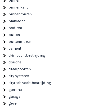
binnen
binnenkant
binnenmuren
blaklader
bodima
buiten
buitenmuren
cement
d&l vochtbestrijding
douche
draaipoorten
dry systems
drytech vochtbestrijding
gamma
garage
gevel