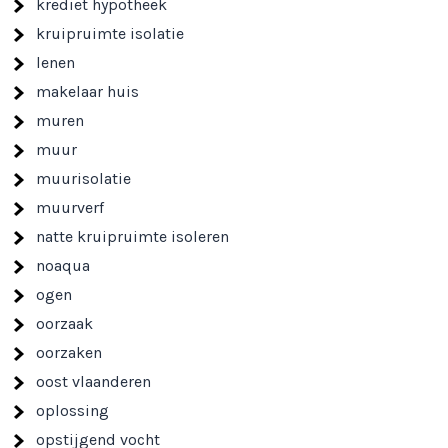
krediet hypotheek
kruipruimte isolatie
lenen
makelaar huis
muren
muur
muurisolatie
muurverf
natte kruipruimte isoleren
noaqua
ogen
oorzaak
oorzaken
oost vlaanderen
oplossing
opstijgend vocht