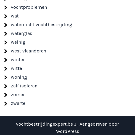
vochtproblemen
wat
waterdicht vochtbestrijding
waterglas
weinig
west vlaanderen
winter
witte
woning
zelf isoleren
zomer
zwarte
vochtbestrijdingexpert.be J . Aangedreven door
WordPress