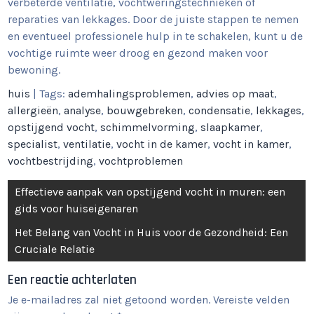
verbeterde ventilatie, vochtweringstechnieken of
reparaties van lekkages. Door de juiste stappen te nemen
en eventueel professionele hulp in te schakelen, kunt u de
vochtige ruimte weer droog en gezond maken voor
bewoning.
huis
| Tags:
ademhalingsproblemen
,
advies op maat
,
allergieën
,
analyse
,
bouwgebreken
,
condensatie
,
lekkages
,
opstijgend vocht
,
schimmelvorming
,
slaapkamer
,
specialist
,
ventilatie
,
vocht in de kamer
,
vocht in kamer
,
vochtbestrijding
,
vochtproblemen
Berichtnavigatie
Effectieve aanpak van opstijgend vocht in muren: een
gids voor huiseigenaren
Het Belang van Vocht in Huis voor de Gezondheid: Een
Cruciale Relatie
Een reactie achterlaten
Je e-mailadres zal niet getoond worden.
Vereiste velden