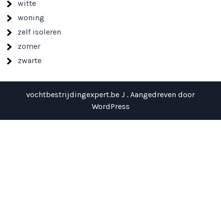
witte
woning
zelf isoleren
zomer
zwarte
vochtbestrijdingexpert.be J . Aangedreven door
WordPress