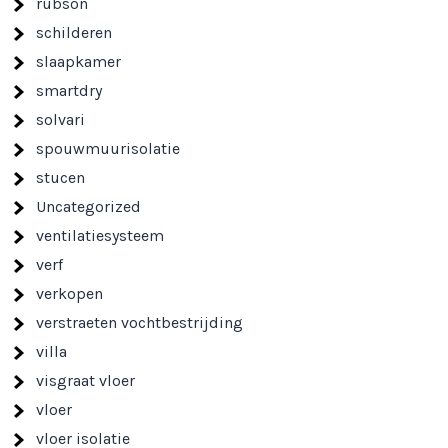
rubson
schilderen
slaapkamer
smartdry
solvari
spouwmuurisolatie
stucen
Uncategorized
ventilatiesysteem
verf
verkopen
verstraeten vochtbestrijding
villa
visgraat vloer
vloer
vloer isolatie