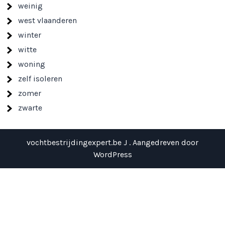
weinig
west vlaanderen
winter
witte
woning
zelf isoleren
zomer
zwarte
vochtbestrijdingexpert.be J . Aangedreven door
WordPress