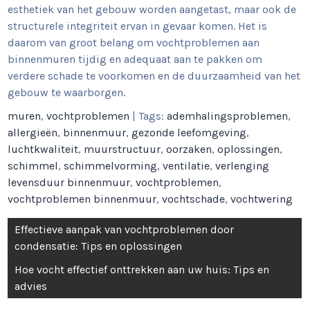
esthetiek van het gebouw worden aangetast, maar ook de
structurele integriteit ervan in gevaar komen. Het is
daarom van groot belang om vochtproblemen aan
binnenmuren tijdig en adequaat aan te pakken om
verdere schade te voorkomen en de duurzaamheid van het
gebouw te waarborgen.
muren
,
vochtproblemen
| Tags:
ademhalingsproblemen
,
allergieën
,
binnenmuur
,
gezonde leefomgeving
,
luchtkwaliteit
,
muurstructuur
,
oorzaken
,
oplossingen
,
schimmel
,
schimmelvorming
,
ventilatie
,
verlenging
levensduur binnenmuur
,
vochtproblemen
,
vochtproblemen binnenmuur
,
vochtschade
,
vochtwering
Berichtnavigatie
Effectieve aanpak van vochtproblemen door
condensatie: Tips en oplossingen
Hoe vocht effectief onttrekken aan uw huis: Tips en
advies