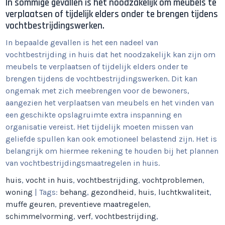
In sommige gevallen is het noodzakelijk om meubels te
verplaatsen of tijdelijk elders onder te brengen tijdens
vochtbestrijdingswerken.
In bepaalde gevallen is het een nadeel van
vochtbestrijding in huis dat het noodzakelijk kan zijn om
meubels te verplaatsen of tijdelijk elders onder te
brengen tijdens de vochtbestrijdingswerken. Dit kan
ongemak met zich meebrengen voor de bewoners,
aangezien het verplaatsen van meubels en het vinden van
een geschikte opslagruimte extra inspanning en
organisatie vereist. Het tijdelijk moeten missen van
geliefde spullen kan ook emotioneel belastend zijn. Het is
belangrijk om hiermee rekening te houden bij het plannen
van vochtbestrijdingsmaatregelen in huis.
huis
,
vocht in huis
,
vochtbestrijding
,
vochtproblemen
,
woning
| Tags:
behang
,
gezondheid
,
huis
,
luchtkwaliteit
,
muffe geuren
,
preventieve maatregelen
,
schimmelvorming
,
verf
,
vochtbestrijding
,