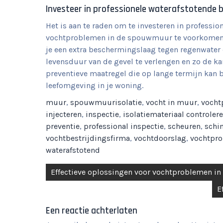
Investeer in professionele waterafstotende 
Het is aan te raden om te investeren in profess
vochtproblemen in de spouwmuur te voorkomen. 
je een extra beschermingslaag tegen regenwater
levensduur van de gevel te verlengen en zo de ka
preventieve maatregel die op lange termijn kan 
leefomgeving in je woning.
muur
,
spouwmuurisolatie
,
vocht in muur
,
vocht
injecteren
,
inspectie
,
isolatiemateriaal controler
preventie
,
professional inspectie
,
scheuren
,
schi
vochtbestrijdingsfirma
,
vochtdoorslag
,
vochtpr
waterafstotend
Berichtnavigatie
Effectieve oplossingen voor vochtproblemen in
E
Een reactie achterlaten