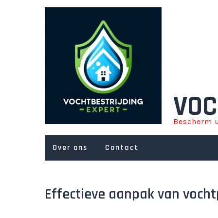
Ga
naar
de
inhoud
VOC
Bescherm u
Over ons
Contact
Effectieve aanpak van voch