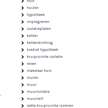
huis
huizen
hypotheek
impregneren
isolatieplaten
kelder
kelderdichting
krediet hypotheek
kruipruimte isolatie
lenen
makelaar huis
muren
muur
muurisolatie
.
muurverf
natte kruipruimte isoleren