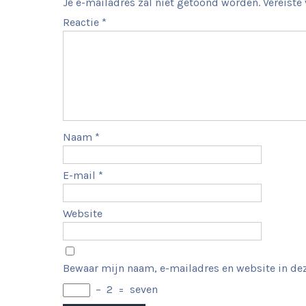
Je e-mailadres zal niet getoond worden.
Vereiste
Reactie
*
Naam
*
E-mail
*
Website
Bewaar mijn naam, e-mailadres en website in dez
−
2
=
seven