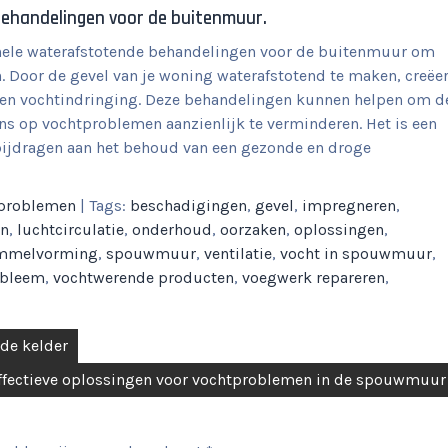
behandelingen voor de buitenmuur.
ionele waterafstotende behandelingen voor de buitenmuur om
Door de gevel van je woning waterafstotend te maken, creëe
 en vochtindringing. Deze behandelingen kunnen helpen om d
ns op vochtproblemen aanzienlijk te verminderen. Het is een
bijdragen aan het behoud van een gezonde en droge
problemen
| Tags:
beschadigingen
,
gevel
,
impregneren
,
en
,
luchtcirculatie
,
onderhoud
,
oorzaken
,
oplossingen
,
mmelvorming
,
spouwmuur
,
ventilatie
,
vocht in spouwmuur
,
obleem
,
vochtwerende producten
,
voegwerk repareren
,
 de kelder
ffectieve oplossingen voor vochtproblemen in de spouwmuur