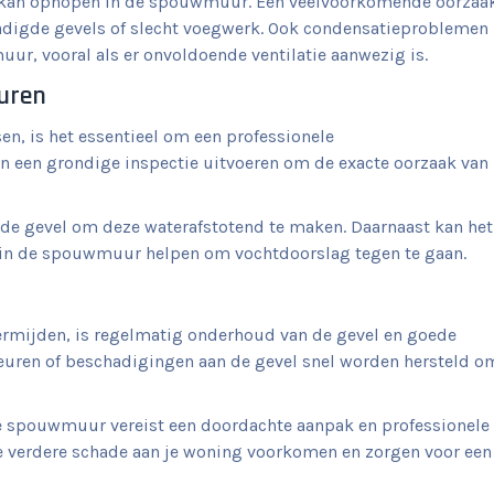
ch kan ophopen in de spouwmuur. Een veelvoorkomende oorzaa
adigde gevels of slecht voegwerk. Ook condensatieproblemen
r, vooral als er onvoldoende ventilatie aanwezig is.
uren
, is het essentieel om een professionele
en een grondige inspectie uitvoeren om de exacte oorzaak van
 de gevel om deze waterafstotend te maken. Daarnaast kan het
 in de spouwmuur helpen om vochtdoorslag tegen te gaan.
mijden, is regelmatig onderhoud van de gevel en goede
cheuren of beschadigingen aan de gevel snel worden hersteld o
e spouwmuur vereist een doordachte aanpak en professionele
 je verdere schade aan je woning voorkomen en zorgen voor een