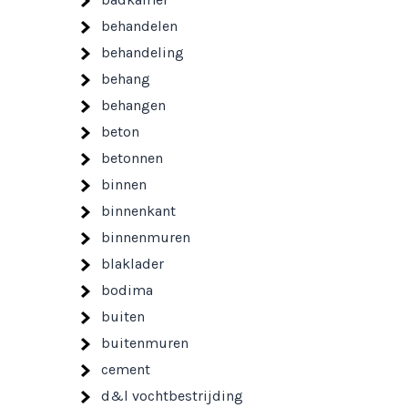
behandelen
behandeling
behang
behangen
beton
betonnen
binnen
binnenkant
binnenmuren
blaklader
bodima
buiten
buitenmuren
cement
d&l vochtbestrijding