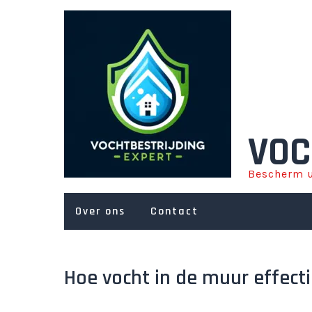
Ga
naar
de
inhoud
VOC
Bescherm u
Over ons
Contact
Hoe vocht in de muur effecti