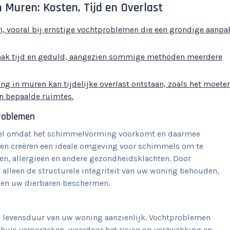
n Muren: Kosten, Tijd en Overlast
n, vooral bij ernstige vochtproblemen die een grondige aanpa
vaak tijd en geduld, aangezien sommige methoden meerdere
ng in muren kan tijdelijke overlast ontstaan, zoals het moete
an bepaalde ruimtes.
roblemen
ieel omdat het schimmelvorming voorkomt en daarmee
en creëren een ideale omgeving voor schimmels om te
en, allergieën en andere gezondheidsklachten. Door
 alleen de structurele integriteit van uw woning behouden,
f en uw dierbaren beschermen.
e levensduur van uw woning aanzienlijk. Vochtproblemen
huis veroorzaken, waardoor het risico op verzwakking en