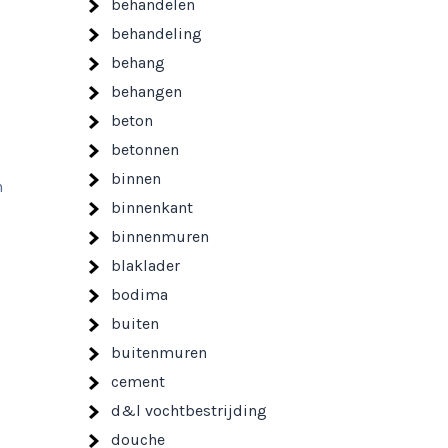
behandelen
behandeling
behang
behangen
beton
betonnen
binnen
n
binnenkant
binnenmuren
blaklader
bodima
buiten
buitenmuren
cement
d&l vochtbestrijding
douche