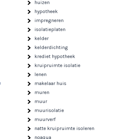
huizen
hypotheek
impregneren
isolatieplaten
kelder
kelderdichting
krediet hypotheek
kruipruimte isolatie
lenen
e
makelaar huis
muren
muur
muurisolatie
muurverf
natte kruipruimte isoleren
noaqua