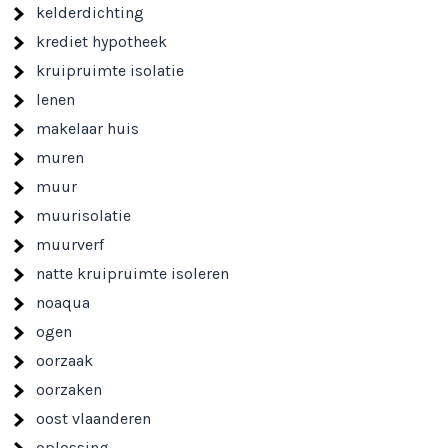
kelderdichting
krediet hypotheek
kruipruimte isolatie
lenen
makelaar huis
muren
muur
muurisolatie
muurverf
natte kruipruimte isoleren
noaqua
ogen
oorzaak
oorzaken
oost vlaanderen
oplossing