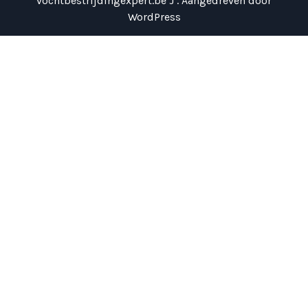
vochtbestrijdingexpert.be J . Aangedreven door
WordPress