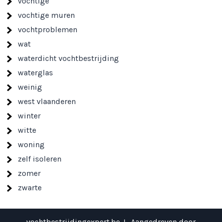
vochtige
vochtige muren
vochtproblemen
wat
waterdicht vochtbestrijding
waterglas
weinig
west vlaanderen
winter
witte
woning
zelf isoleren
zomer
zwarte
vochtbestrijdingexpert.be J . Aangedreven door