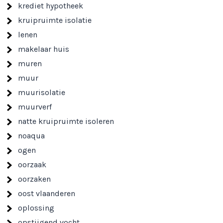
krediet hypotheek
kruipruimte isolatie
lenen
makelaar huis
muren
muur
muurisolatie
muurverf
natte kruipruimte isoleren
noaqua
ogen
oorzaak
oorzaken
oost vlaanderen
oplossing
opstijgend vocht