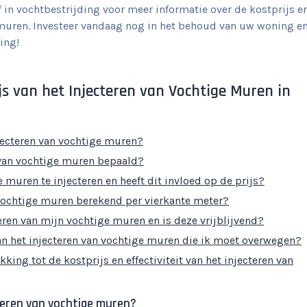
in vochtbestrijding voor meer informatie over de kostprijs e
 muren. Investeer vandaag nog in het behoud van uw woning e
ing!
js van het Injecteren van Vochtige Muren in
jecteren van vochtige muren?
 van vochtige muren bepaald?
muren te injecteren en heeft dit invloed op de prijs?
 vochtige muren berekend per vierkante meter?
teren van mijn vochtige muren en is deze vrijblijvend?
an het injecteren van vochtige muren die ik moet overwegen?
ng tot de kostprijs en effectiviteit van het injecteren van
cteren van vochtige muren?