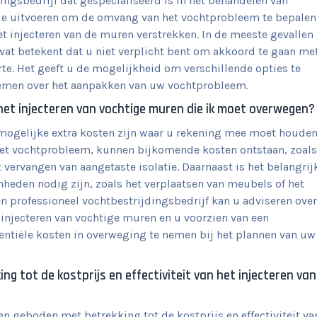
ngsbedrijf dat gespecialiseerd is in het behandelen van
tie uitvoeren om de omvang van het vochtprobleem te bepalen
et injecteren van de muren verstrekken. In de meeste gevallen
, wat betekent dat u niet verplicht bent om akkoord te gaan me
te. Het geeft u de mogelijkheid om verschillende opties te
nemen over het aanpakken van uw vochtprobleem.
 het injecteren van vochtige muren die ik moet overwegen?
 mogelijke extra kosten zijn waar u rekening mee moet houden
het vochtprobleem, kunnen bijkomende kosten ontstaan, zoals
 vervangen van aangetaste isolatie. Daarnaast is het belangrij
heden nodig zijn, zoals het verplaatsen van meubels of het
n professioneel vochtbestrijdingsbedrijf kan u adviseren over
 injecteren van vochtige muren en u voorzien van een
tentiële kosten in overweging te nemen bij het plannen van uw
 tot de kostprijs en effectiviteit van het injecteren van
n geboden met betrekking tot de kostprijs en effectiviteit va