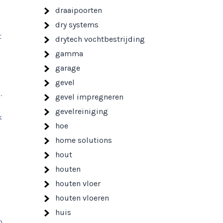
draaipoorten
dry systems
t
drytech vochtbestrijding
gamma
garage
gevel
.
gevel impregneren
gevelreiniging
k
hoe
home solutions
hout
houten
houten vloer
houten vloeren
huis
n