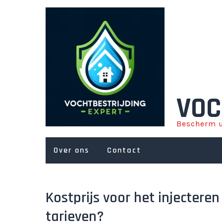
Ga
naar
de
inhoud
VOC
Bescherm u
Over ons
Contact
Kostprijs voor het injectere
tarieven?