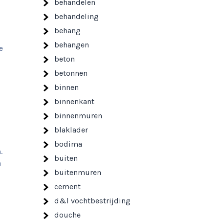
behandelen
behandeling
behang
behangen
e
beton
betonnen
binnen
binnenkant
binnenmuren
blaklader
bodima
.
buiten
n
buitenmuren
cement
d&l vochtbestrijding
douche