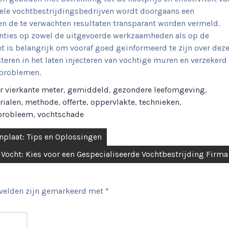
onele vochtbestrijdingsbedrijven wordt doorgaans een
 en de te verwachten resultaten transparant worden vermeld.
nties op zowel de uitgevoerde werkzaamheden als op de
et is belangrijk om vooraf goed geïnformeerd te zijn over dez
steren in het laten injecteren van vochtige muren en verzekerd
tproblemen.
r vierkante meter
,
gemiddeld
,
gezondere leefomgeving
,
rialen
,
methode
,
offerte
,
oppervlakte
,
technieken
,
probleem
,
vochtschade
onplaat: Tips en Oplossingen
 Vocht: Kies voor een Gespecialiseerde Vochtbestrijding Firma
 velden zijn gemarkeerd met
*