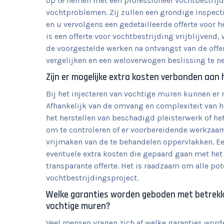
op te nemen met een professioneel vochtbestrijdi
vochtproblemen. Zij zullen een grondige inspec
en u vervolgens een gedetailleerde offerte voor h
is een offerte voor vochtbestrijding vrijblijvend
de voorgestelde werken na ontvangst van de offer
vergelijken en een weloverwogen beslissing te 
Zijn er mogelijke extra kosten verbonden aan
Bij het injecteren van vochtige muren kunnen er
Afhankelijk van de omvang en complexiteit van 
het herstellen van beschadigd pleisterwerk of het
om te controleren of er voorbereidende werkzaam
vrijmaken van de te behandelen oppervlakken. Ee
eventuele extra kosten die gepaard gaan met het
transparante offerte. Het is raadzaam om alle po
vochtbestrijdingsproject.
Welke garanties worden geboden met betrekking
vochtige muren?
Veel mensen vragen zich af welke garanties worde