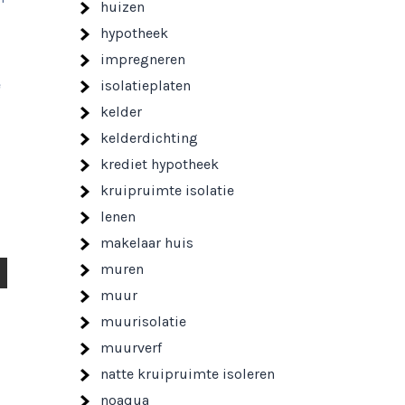
huizen
hypotheek
impregneren
e
isolatieplaten
kelder
kelderdichting
krediet hypotheek
kruipruimte isolatie
lenen
makelaar huis
muren
muur
muurisolatie
muurverf
natte kruipruimte isoleren
noaqua