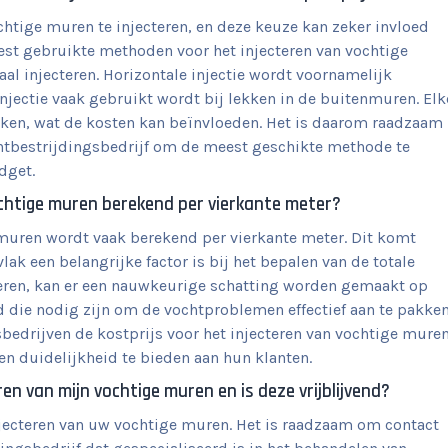
htige muren te injecteren, en deze keuze kan zeker invloed
eest gebruikte methoden voor het injecteren van vochtige
aal injecteren. Horizontale injectie wordt voornamelijk
 injectie vaak gebruikt wordt bij lekken in de buitenmuren. Elk
eken, wat de kosten kan beïnvloeden. Het is daarom raadzaam
chtbestrijdingsbedrijf om de meest geschikte methode te
dget.
ochtige muren berekend per vierkante meter?
e muren wordt vaak berekend per vierkante meter. Dit komt
k een belangrijke factor is bij het bepalen van de totale
nteren, kan er een nauwkeurige schatting worden gemaakt op
d die nodig zijn om de vochtproblemen effectief aan te pakken
bedrijven de kostprijs voor het injecteren van vochtige mure
en duidelijkheid te bieden aan hun klanten.
en van mijn vochtige muren en is deze vrijblijvend?
injecteren van uw vochtige muren. Het is raadzaam om contact