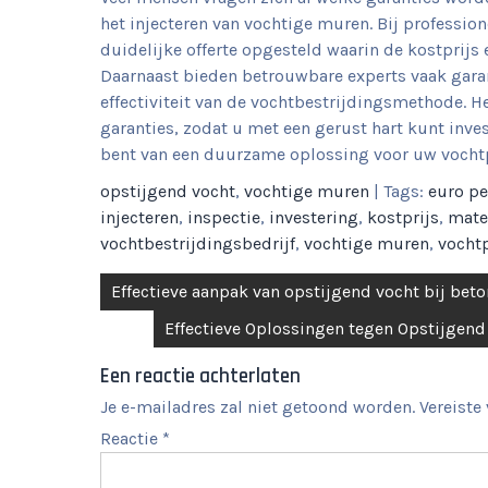
het injecteren van vochtige muren. Bij professi
duidelijke offerte opgesteld waarin de kostprijs
Daarnaast bieden betrouwbare experts vaak gara
effectiviteit van de vochtbestrijdingsmethode. H
garanties, zodat u met een gerust hart kunt inve
bent van een duurzame oplossing voor uw voch
opstijgend vocht
,
vochtige muren
| Tags:
euro pe
injecteren
,
inspectie
,
investering
,
kostprijs
,
mate
vochtbestrijdingsbedrijf
,
vochtige muren
,
vocht
Berichtnavigatie
Effectieve aanpak van opstijgend vocht bij bet
Effectieve Oplossingen tegen Opstijgend
Een reactie achterlaten
Je e-mailadres zal niet getoond worden.
Vereiste
Reactie
*