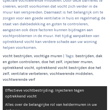
speciale vochtwerende middelen. Door deze barrières te
creëren, wordt voorkomen dat vocht zich verder in de
muur kan verspreiden. Daarnaast is het belangrijk om te
zorgen voor een goede ventilatie in huis en regelmatig de
staat van dakbedekking en goten te controleren,
aangezien ook deze factoren kunnen bijdragen aan
vochtproblemen in de muur. Het tijdig aanpakken van
optrekkend vocht kan verdere schade aan uw woning
helpen voorkomen.
vocht bestrijden
,
vochtige muren
| Tags:
bestrijden
,
dak
en goten controleren
,
doe het zelf
,
injecteer muren
,
optrekkend vocht
,
optrekkend vocht bestrijden doe het
zelf
,
ventilatie verbeteren
,
vochtwerende middelen
,
vochtwerende verf
Berichtnavigatie
Effectieve vochtbestrijding: Injecteren tegen
optrekkend vocht
Alles over de belangrijke rol van keldermuren in uw