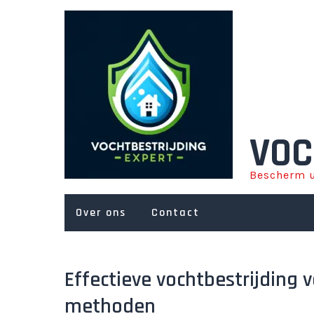
Ga
naar
de
inhoud
VOC
Bescherm u
Over ons
Contact
Effectieve vochtbestrijding 
methoden