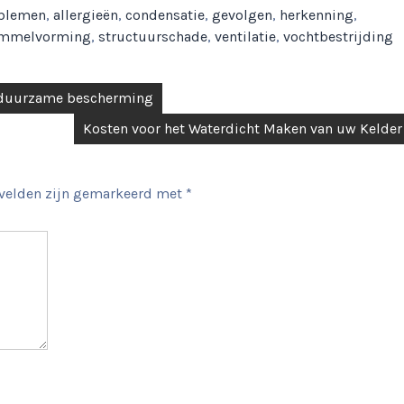
blemen
,
allergieën
,
condensatie
,
gevolgen
,
herkenning
,
immelvorming
,
structuurschade
,
ventilatie
,
vochtbestrijding
 duurzame bescherming
Kosten voor het Waterdicht Maken van uw Kelder
 velden zijn gemarkeerd met
*