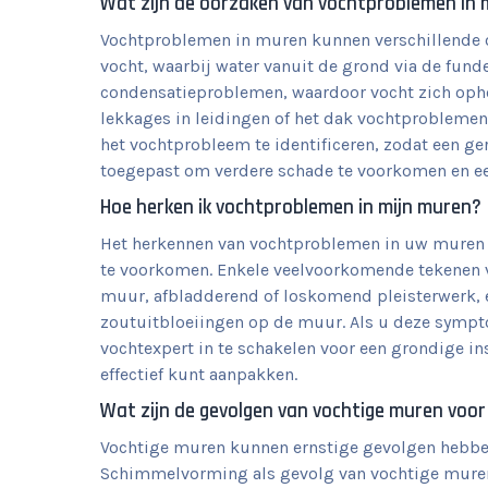
Wat zijn de oorzaken van vochtproblemen in
Vochtproblemen in muren kunnen verschillende 
vocht, waarbij water vanuit de grond via de funde
condensatieproblemen, waardoor vocht zich oph
lekkages in leidingen of het dak vochtproblemen 
het vochtprobleem te identificeren, zodat een ge
toegepast om verdere schade te voorkomen en e
Hoe herken ik vochtproblemen in mijn muren?
Het herkennen van vochtproblemen in uw muren i
te voorkomen. Enkele veelvoorkomende tekenen 
muur, afbladderend of loskomend pleisterwerk, e
zoutuitbloeiingen op de muur. Als u deze symp
vochtexpert in te schakelen voor een grondige i
effectief kunt aanpakken.
Wat zijn de gevolgen van vochtige muren voor
Vochtige muren kunnen ernstige gevolgen hebben
Schimmelvorming als gevolg van vochtige muren