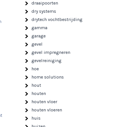
draaipoorten
dry systems
drytech vochtbestrijding
m
gamma
garage
gevel
gevel impregneren
gevelreiniging
hoe
home solutions
hout
houten
houten vloer
houten vloeren
at
huis
huizen