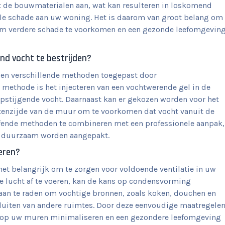
ht de bouwmaterialen aan, wat kan resulteren in loskomend
ele schade aan uw woning. Het is daarom van groot belang om
om verdere schade te voorkomen en een gezonde leefomgevin
d vocht te bestrijden?
rden verschillende methoden toegepast door
 methode is het injecteren van een vochtwerende gel in de
opstijgende vocht. Daarnaast kan er gekozen worden voor het
itenzijde van de muur om te voorkomen dat vocht vanuit de
fende methoden te combineren met een professionele aanpak,
 duurzaam worden aangepakt.
eren?
et belangrijk om te zorgen voor voldoende ventilatie in uw
ge lucht af te voeren, kan de kans op condensvorming
 aan te raden om vochtige bronnen, zoals koken, douchen en
 sluiten van andere ruimtes. Door deze eenvoudige maatregele
e op uw muren minimaliseren en een gezondere leefomgeving