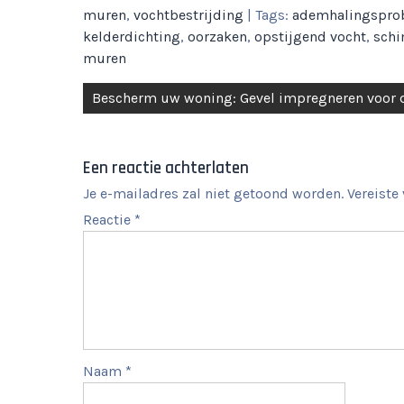
muren
,
vochtbestrijding
| Tags:
ademhalingspro
kelderdichting
,
oorzaken
,
opstijgend vocht
,
sch
muren
Berichtnavigatie
Bescherm uw woning: Gevel impregneren voor
Een reactie achterlaten
Je e-mailadres zal niet getoond worden.
Vereiste
Reactie
*
Naam
*