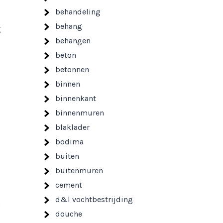
behandeling
behang
g
behangen
beton
betonnen
binnen
binnenkant
binnenmuren
blaklader
bodima
buiten
buitenmuren
cement
d&l vochtbestrijding
n
douche