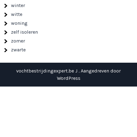
winter
witte
woning
zelf isoleren
zomer
zwarte
vochtbestrijdingexpert.be J . Aangedreven door
WordPress