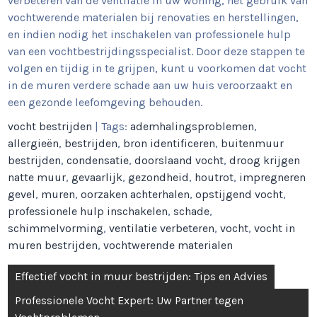
verbeteren van de ventilatie in uw woning, het gebruik van
vochtwerende materialen bij renovaties en herstellingen,
en indien nodig het inschakelen van professionele hulp
van een vochtbestrijdingsspecialist. Door deze stappen te
volgen en tijdig in te grijpen, kunt u voorkomen dat vocht
in de muren verdere schade aan uw huis veroorzaakt en
een gezonde leefomgeving behouden.
vocht bestrijden
| Tags:
ademhalingsproblemen
,
allergieën
,
bestrijden
,
bron identificeren
,
buitenmuur
bestrijden
,
condensatie
,
doorslaand vocht
,
droog krijgen
natte muur
,
gevaarlijk
,
gezondheid
,
houtrot
,
impregneren
gevel
,
muren
,
oorzaken achterhalen
,
opstijgend vocht
,
professionele hulp inschakelen
,
schade
,
schimmelvorming
,
ventilatie verbeteren
,
vocht
,
vocht in
muren bestrijden
,
vochtwerende materialen
Berichtnavigatie
Effectief vocht in muur bestrijden: Tips en Advies
Professionele Vocht Expert: Uw Partner tegen