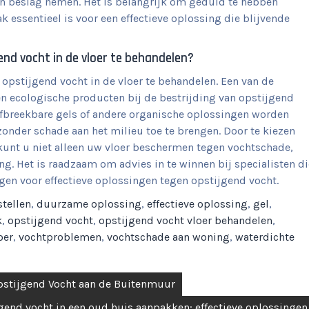
 in beslag nemen. Het is belangrijk om geduld te hebben
 essentieel is voor een effectieve oplossing die blijvende
gend vocht in de vloer te behandelen?
 opstijgend vocht in de vloer te behandelen. Een van de
en ecologische producten bij de bestrijding van opstijgend
afbreekbare gels of andere organische oplossingen worden
nder schade aan het milieu toe te brengen. Door te kiezen
unt u niet alleen uw vloer beschermen tegen vochtschade,
g. Het is raadzaam om advies in te winnen bij specialisten di
gen voor effectieve oplossingen tegen opstijgend vocht.
tellen
,
duurzame oplossing
,
effectieve oplossing
,
gel
,
k
,
opstijgend vocht
,
opstijgend vocht vloer behandelen
,
oer
,
vochtproblemen
,
vochtschade aan woning
,
waterdichte
Opstijgend Vocht aan de Buitenmuur
gend vocht in een oud huis aanpakken: effectieve oplossingen