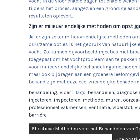
vocht in de vloer enkele dagen tot enkele weken
tijdens het proces, aangezien een grondige aanpak
resultaten oplevert.
Zijn er milieuvriendelijke methoden om opstij
Ja, er zijn zeker milieuvriendelijke methoden om
duurzame opties is het gebruik van natuurlijke 
vocht. Zo kunnen bijvoorbeeld injecties met bio
toegepast om het vochtprobleem aan te pakken zo
voor milieuvriendelijke behandelingsmethoden k
maar ook bijdragen aan een groenere leefomgevin
bekend zijn met deze eco-vriendelijke benaderin
behandeling
,
vloer
| Tags:
behandelen
,
diagnose s
injecteren
,
inspecteren
,
methode
,
muren
,
oorzaa
professioneel vakmensen
,
ventilatie
,
vloeistof
,
vl
barrière
Berichtnavigatie
Effectieve Methoden voor het Behandelen van 
Hoe opstij