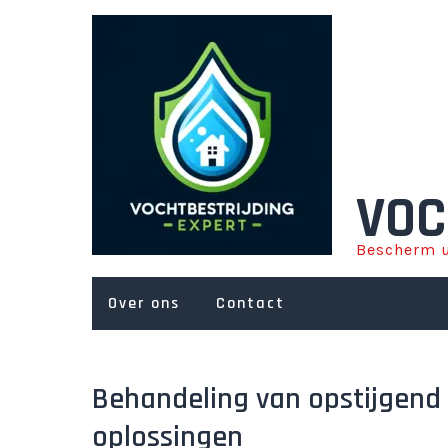
Ga
naar
de
inhoud
VOC
Bescherm u
Over ons
Contact
Behandeling van opstijgend v
oplossingen