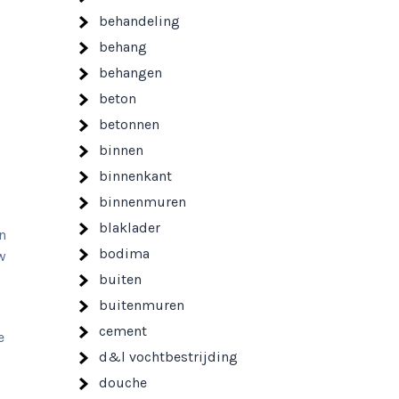
behandeling
behang
behangen
beton
betonnen
binnen
binnenkant
binnenmuren
blaklader
n
bodima
w
buiten
buitenmuren
cement
e
d&l vochtbestrijding
douche