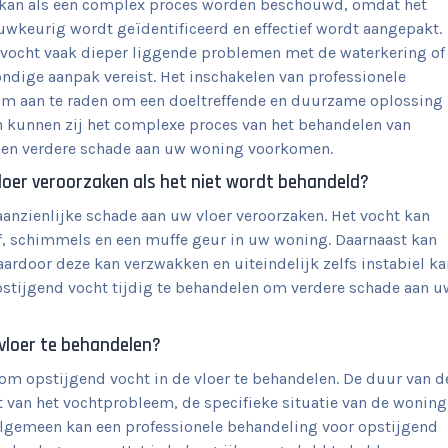
r kan als een complex proces worden beschouwd, omdat het
uwkeurig wordt geïdentificeerd en effectief wordt aangepakt.
d vocht vaak dieper liggende problemen met de waterkering of
ondige aanpak vereist. Het inschakelen van professionele
rom aan te raden om een doeltreffende en duurzame oplossing
en kunnen zij het complexe proces van het behandelen van
n en verdere schade aan uw woning voorkomen.
loer veroorzaken als het niet wordt behandeld?
anzienlijke schade aan uw vloer veroorzaken. Het vocht kan
f, schimmels en een muffe geur in uw woning. Daarnaast kan
aardoor deze kan verzwakken en uiteindelijk zelfs instabiel ka
pstijgend vocht tijdig te behandelen om verdere schade aan u
 vloer te behandelen?
 om opstijgend vocht in de vloer te behandelen. De duur van d
t van het vochtprobleem, de specifieke situatie van de woning
lgemeen kan een professionele behandeling voor opstijgend