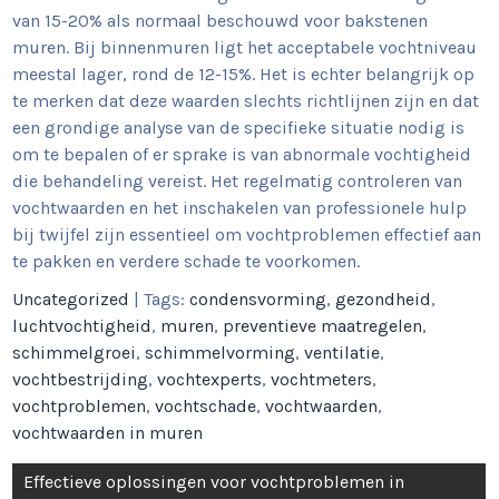
van 15-20% als normaal beschouwd voor bakstenen
muren. Bij binnenmuren ligt het acceptabele vochtniveau
meestal lager, rond de 12-15%. Het is echter belangrijk op
te merken dat deze waarden slechts richtlijnen zijn en dat
een grondige analyse van de specifieke situatie nodig is
om te bepalen of er sprake is van abnormale vochtigheid
die behandeling vereist. Het regelmatig controleren van
vochtwaarden en het inschakelen van professionele hulp
bij twijfel zijn essentieel om vochtproblemen effectief aan
te pakken en verdere schade te voorkomen.
Uncategorized
| Tags:
condensvorming
,
gezondheid
,
luchtvochtigheid
,
muren
,
preventieve maatregelen
,
schimmelgroei
,
schimmelvorming
,
ventilatie
,
vochtbestrijding
,
vochtexperts
,
vochtmeters
,
vochtproblemen
,
vochtschade
,
vochtwaarden
,
vochtwaarden in muren
Berichtnavigatie
Effectieve oplossingen voor vochtproblemen in