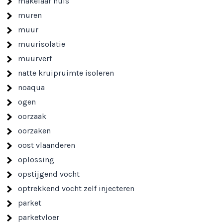
makelaar huis
muren
muur
muurisolatie
muurverf
natte kruipruimte isoleren
noaqua
ogen
oorzaak
oorzaken
oost vlaanderen
oplossing
opstijgend vocht
optrekkend vocht zelf injecteren
parket
parketvloer