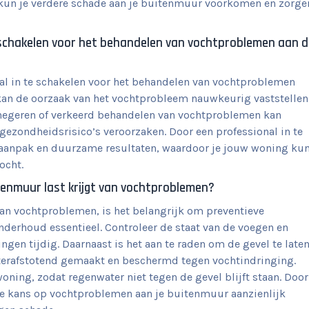
 kun je verdere schade aan je buitenmuur voorkomen en zorge
e schakelen voor het behandelen van vochtproblemen aan d
nal in te schakelen voor het behandelen van vochtproblemen
 kan de oorzaak van het vochtprobleem nauwkeurig vaststellen
 negeren of verkeerd behandelen van vochtproblemen kan
 gezondheidsrisico’s veroorzaken. Door een professional in te
e aanpak en duurzame resultaten, waardoor je jouw woning ku
ocht.
tenmuur last krijgt van vochtproblemen?
an vochtproblemen, is het belangrijk om preventieve
nderhoud essentieel. Controleer de staat van de voegen en
gen tijdig. Daarnaast is het aan te raden om de gevel te late
erafstotend gemaakt en beschermd tegen vochtindringing.
ning, zodat regenwater niet tegen de gevel blijft staan. Door
de kans op vochtproblemen aan je buitenmuur aanzienlijk