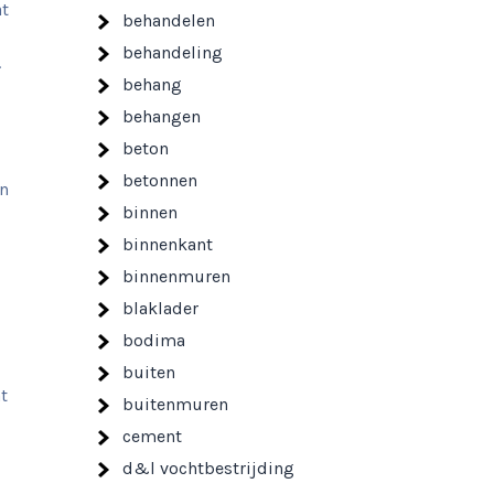
at
behandelen
behandeling
.
behang
behangen
beton
betonnen
in
binnen
binnenkant
binnenmuren
blaklader
bodima
buiten
t
buitenmuren
cement
d&l vochtbestrijding