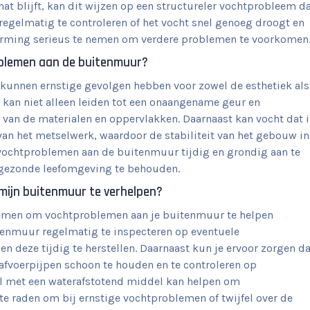
 blijft, kan dit wijzen op een structureler vochtprobleem d
regelmatig te controleren of het vocht snel genoeg droogt en
rming serieus te nemen om verdere problemen te voorkomen
oblemen aan de buitenmuur?
unnen ernstige gevolgen hebben voor zowel de esthetiek als
an niet alleen leiden tot een onaangename geur en
van de materialen en oppervlakken. Daarnaast kan vocht dat 
van het metselwerk, waardoor de stabiliteit van het gebouw in
vochtproblemen aan de buitenmuur tijdig en grondig aan te
gezonde leefomgeving te behouden.
 mijn buitenmuur te verhelpen?
ernemen om vochtproblemen aan je buitenmuur te helpen
itenmuur regelmatig te inspecteren op eventuele
n deze tijdig te herstellen. Daarnaast kun je ervoor zorgen da
fvoerpijpen schoon te houden en te controleren op
l met een waterafstotend middel kan helpen om
te raden om bij ernstige vochtproblemen of twijfel over de