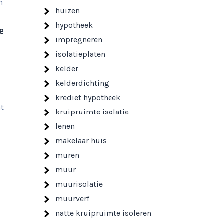
n
huizen
hypotheek
e
impregneren
isolatieplaten
kelder
kelderdichting
krediet hypotheek
nt
kruipruimte isolatie
lenen
makelaar huis
muren
muur
n
muurisolatie
muurverf
natte kruipruimte isoleren