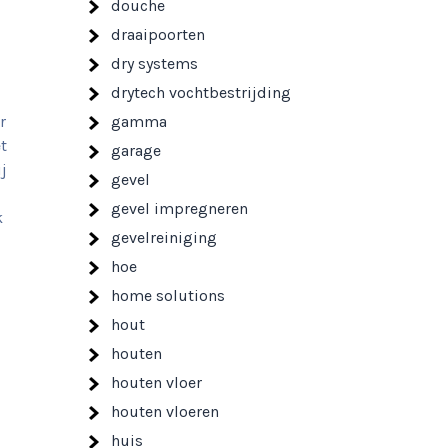
douche
draaipoorten
dry systems
drytech vochtbestrijding
r
gamma
t
garage
j
gevel
gevel impregneren
k
gevelreiniging
hoe
home solutions
hout
houten
houten vloer
houten vloeren
huis