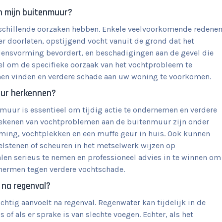
n mijn buitenmuur?
chillende oorzaken hebben. Enkele veelvoorkomende redene
r doorlaten, opstijgend vocht vanuit de grond dat het
densvorming bevordert, en beschadigingen aan de gevel die
el om de specifieke oorzaak van het vochtprobleem te
nnen vinden en verdere schade aan uw woning te voorkomen.
uur herkennen?
uur is essentieel om tijdig actie te ondernemen en verdere
ekenen van vochtproblemen aan de buitenmuur zijn onder
ming, vochtplekken en een muffe geur in huis. Ook kunnen
elstenen of scheuren in het metselwerk wijzen op
len serieus te nemen en professioneel advies in te winnen om
chermen tegen verdere vochtschade.
 na regenval?
chtig aanvoelt na regenval. Regenwater kan tijdelijk in de
of als er sprake is van slechte voegen. Echter, als het