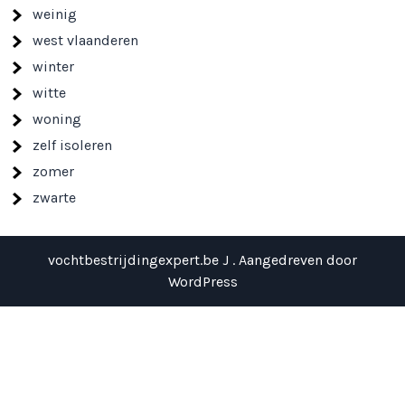
weinig
west vlaanderen
winter
witte
woning
zelf isoleren
zomer
zwarte
vochtbestrijdingexpert.be J . Aangedreven door
WordPress