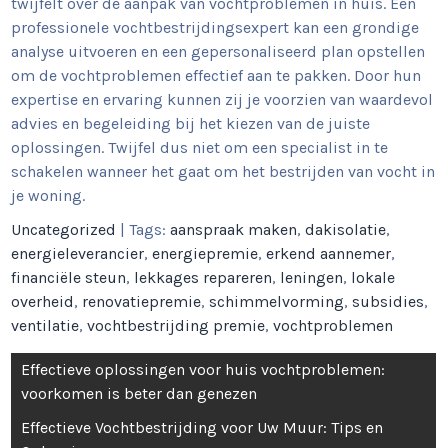
twijfelt over de aanpak van vochtproblemen in huis. Een
professionele vochtbestrijdingsexpert kan een grondige
analyse uitvoeren en een gepersonaliseerd plan opstellen
om de vochtproblemen effectief aan te pakken. Door hun
expertise en ervaring kunnen zij je voorzien van waardevol
advies en begeleiding bij het kiezen van de juiste
oplossingen. Twijfel dus niet om een specialist in te
schakelen wanneer het gaat om het bestrijden van vocht in
je woning.
Uncategorized
| Tags:
aanspraak maken
,
dakisolatie
,
energieleverancier
,
energiepremie
,
erkend aannemer
,
financiële steun
,
lekkages repareren
,
leningen
,
lokale
overheid
,
renovatiepremie
,
schimmelvorming
,
subsidies
,
ventilatie
,
vochtbestrijding premie
,
vochtproblemen
Berichtnavigatie
Effectieve oplossingen voor huis vochtproblemen:
voorkomen is beter dan genezen
Effectieve Vochtbestrijding voor Uw Muur: Tips en